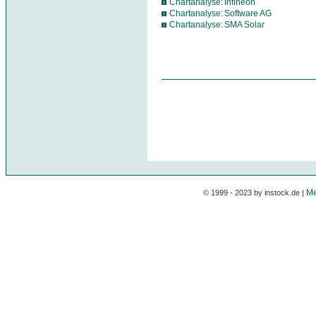
Chartanalyse: Infineon
Chartanalyse: Software AG
Chartanalyse: SMA Solar
Me
© 1999 - 2023 by instock.de |