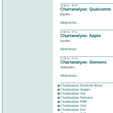
23.08.19 - 08.26
Chartanalyse: Qualcomm
Kaufen…
Weiterlesen…
22.08.19 - 07.21
Chartanalyse: Apple
Kaufen…
Weiterlesen…
21.08.19 - 07.05
Chartanalyse: Siemens
Verkaufen…
Weiterlesen…
Chartanalyse: Deutsche Börse
Chartanalyse: Qiagen
Chartanalyse: Sixt
Chartanalyse: Fielmann
Chartanalyse: RWE
Chartanalyse: Visa
Chartanalyse: Eon