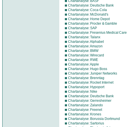
Chartanalyse: BASF
Chartanalyse: Deutsche Bank
Chartanalyse: Coca-Cola
Chartanalyse: McDonald's
Chartanalyse: Home Depot
Chartanalyse: Procter & Gamble
Chartanalyse: SAP
Chartanalyse: Fresenius Medical Care
Chartanalyse: Talanx
Chartanalyse: Alphabet
Chartanalyse: Amazon
Chartanalyse: BMW
Chartanalyse: Wirecard
Chartanalyse: RWE
Chartanalyse: Apple
Chartanalyse: Hugo Boss
Chartanalyse: Juniper Networks
Chartanalyse: Brenntag
Chartanalyse: Rocket Internet
Chartanalyse: Hypoport
Chartanalyse: Nike
Chartanalyse: Deutsche Bank
Chartanalyse: Gerresheimer
Chartanalyse: Zalando
Chartanalyse: Freenet
Chartanalyse: Krones
Chartanalyse: Borussia Dortmund
Chartanalyse: Sartorius