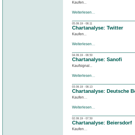
Kaufen...
Weiterlesen…
05.09.19 - 08.11
Chartanalyse: Twitter
Kaufen...
Weiterlesen…
04.09.19 - 08.50
Chartanalyse: Sanofi
Kaufsignal...
Weiterlesen…
03.09.19 - 08.13
Chartanalyse: Deutsche B
Kaufen…
Weiterlesen…
02.09.19 - 07.50
Chartanalyse: Beiersdorf
Kaufen…