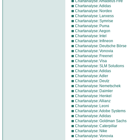
Chartanalyse: Amadeus Fire
Chartanalyse: Adidas
Chartanalyse: Nordex
Chartanalyse: Lanxess
Chartanalyse: Symrise
Chartanalyse: Puma
Chartanalyse: Aegon
Chartanalyse: Intel
Chartanalyse: Infineon
Chartanalyse: Deutsche Börse
Chartanalyse: Vonovia
Chartanalyse: Freenet
Chartanalyse: Visa
Chartanalyse: SLM Solutions
Chartanalyse: Adidas
Chartanalyse: Adler
Chartanalyse: Deutz
Chartanalyse: Nemetschek
Chartanalyse: Daimler
Chartanalyse: Henkel
Chartanalyse: Allianz
Chartanalyse: Leoni
Chartanalyse: Adobe Systems
Chartanalyse: Adidas
Chartanalyse: Goldman Sachs
Chartanalyse: Caterpillar
Chartanalyse: Nike
Chartanalyse: Vonovia