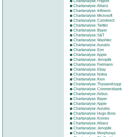
Chartanalyse: Fraport
Chartanalyse: Allianz
Chartanalyse: Infineon
Chartanalyse: Microsoft
Chartanalyse: Comdirect
Chartanalyse: Twitter
Chartanalyse: Bayer
Chartanalyse: S&T
Chartanalyse: Washtec
Chartanalyse: Aurubis
Chartanalyse: Eon
Chartanalyse: Apple
Chartanalyse: Jenoptik
Chartanalyse: Fielmann
Chartanalyse: Ebay
Chartanalyse: Nokia
Chartanalyse: Kion
Chartanalyse: ThyssenKrupp
Chartanalyse: Commerzbank
Chartanalyse: Airbus
Chartanalyse: Bayer
Chartanalyse: Apple
Chartanalyse: Aurubis
Chartanalyse: Hugo Boss
Chartanalyse: Krones
Chartanalyse: Allianz
Chartanalyse: Jenoptik
Chartanalyse: Morphosys