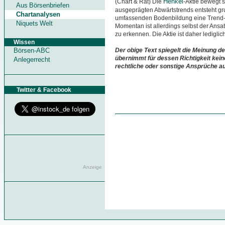
Henkel
(Chart & Rat) Die
-Aktie bewegt 
Aus Börsenbriefen
ausgeprägten Abwärtstrends entsteht gru
Chartanalysen
umfassenden Bodenbildung eine Trend-
Niquets Welt
Momentan ist allerdings selbst der Ans
zu erkennen. Die Aktie ist daher lediglic
Wissen
Börsen-ABC
Der obige Text spiegelt die Meinung de
übernimmt für dessen Richtigkeit kein
Anlegerrecht
rechtliche oder sonstige Ansprüche a
Twitter & Facebook
Anzeige