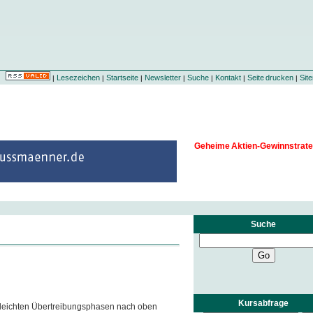
Lesezeichen
Startseite
Newsletter
Suche
Kontakt
Seite drucken
Sit
|
|
|
|
|
|
|
Geheime Aktien-Gewinnstrate
Suche
Kursabfrage
 leichten Übertreibungsphasen nach oben