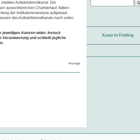
m intakten Aufwärtstrendkanal. Die
or aussichtsreichen Chartverlauf. Aktien-
htung der Indikatorenanalyse aufgebaut
rlassen des Aufwärtstrendkanals nach unten
r jeweiligen Autoren wider. Instock
Kunst im Frühling
e Verantwortung und schließt jegliche
us.
Anzeige