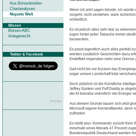
Aus Börsenbriefen
Chartanalysen
Wenn ich jetzt sagen könnte, ich würde 
Niquets Welt
vorgeht, nicht verstehen, wäre sicherlich
schließlich.
Wissen
Es ist jedoch alles sehr klar zu erkenne
Börsen-ABC
lugen hinter jeder Tatsache immer deutli
Anlegerrecht
bezwecken.
Es passt eigentlich auch alles perfekt
werden zusätzlich Geschichten dazu erf
Twitter & Facebook
Endeffekt nirgendwo mehr eine Grenze z
Galt nicht bis vor Kurzem das Energiesp
sogar unsere Landschaft total verschand
Doch plötzlich ist die Künstliche Intelli
Jeffrey Epstein und Puff Daddy je abgela
die KI beinahe unendlich viel Energie ve
Anzeige
Aus diesem Grunde bauen sich jetzt gr
Microsoft eigene Kernkraftwerke, denn mi
zufrieden.
Es heißt also: Kommando zurück! Kein
innerhalb eines Monats 47 Prozent zugel
Bundesrepublik Deutschland werden hi