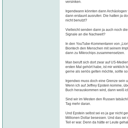
versinken.
Irgendwann könnten dann Archäologen 
dann erstaunt ausrufen: Die hatten ja d
nicht benutzt?
Vielleicht senden dann ja auch noch die
Signale an die Nachwelt?
In den YouTube-Kommentaren von „Lion 
Biontech den Menschen mit seinem Impfstof
dann zu Mikrochips zusammensetzen.
Man beruft sich dort zwar auf US-Medie
ersten Mal gehört habe, ist mir wirklich 
gerne als seriös gelten möchte, sollte 
Irgendwo muss doch eine Grenze sein u
Wenn ich auf Jeffrey Epstein komme, üb
Buch herauskommen wird, dann weiß ich 
Sind wir im Westen den Russen tatsächl
Tag mehr daran.
Und Epstein selbst sei es ja gar nicht 
Millionen Dollar besessen. Und das sei 
Teil er war. Denn da hätte er Leute geha