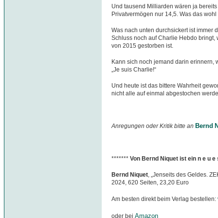
Und tausend Milliarden wären ja bereits 
Privatvermögen nur 14,5. Was das wohl 
Was nach unten durchsickert ist immer 
Schluss noch auf Charlie Hebdo bringt, 
von 2015 gestorben ist.
Kann sich noch jemand darin erinnern,
„Je suis Charlie!“
Und heute ist das bittere Wahrheit gewor
nicht alle auf einmal abgestochen werd
Bernd N
Anregungen oder Kritik bitte an
*******
Von Bernd Niquet ist ein n e u 
Bernd Niquet
, „Jenseits des Geldes. Z
2024, 620 Seiten, 23,20 Euro
Am besten direkt beim Verlag bestellen:
Amazon
oder bei