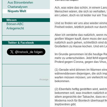
Aus Börsenbriefen
Chartanalysen
Ach, was wäre das schön, in einem Land
Niquets Welt
Menschen wären, die sich so verhalten, 
ein Leben, doch es ist leider nur ein Tra
Wissen
Und so finden wir uns also wieder einma
Börsen-ABC
Freiheit reden, letztlich jedoch nur du
Anlegerrecht
Aber ich verstehe das natürlich, wenn ma
großen Wagen kauft, dann muss der auc
natürlich auch gehen, schließlich sind da
Twitter & Facebook
Großeltern zu Hause kochen. Und ein L
Im Grunde genommen ist die heutige Rea
mehr zu unterscheiden. Jetzt fehlt eigen
Protest gegen Corona, gegen das Virus, 
(1) Gerade wird drinnen im Warmen eine 
währenddessen diejenigen, die sich impf
warten müssen müssen, um vielleicht no
Anzeige
bekommen.
(2) Ebenfalls heftig gestritten wird, wel
bekommen soll, was insofern natürlich e
allem angesichts der Tatsache, dass es s
Moderna noch für Biontech überhaupt fr
Impfzentren gibt.