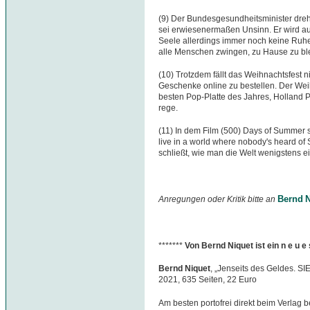
(9) Der Bundesgesundheitsminister dreht
sei erwiesenermaßen Unsinn. Er wird au
Seele allerdings immer noch keine Ruhe,
alle Menschen zwingen, zu Hause zu bl
(10) Trotzdem fällt das Weihnachtsfest ni
Geschenke online zu bestellen. Der Wei
besten Pop-Platte des Jahres, Holland 
rege.
(11) In dem Film (500) Days of Summer sa
live in a world where nobody's heard of 
schließt, wie man die Welt wenigstens e
Bernd N
Anregungen oder Kritik bitte an
*******
Von Bernd Niquet ist ein n e u 
Bernd Niquet
, „Jenseits des Geldes. S
2021, 635 Seiten, 22 Euro
Am besten portofrei direkt beim Verlag b