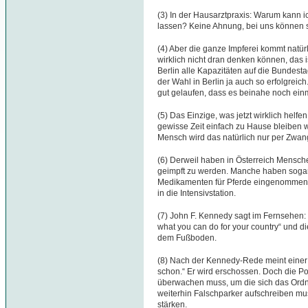
(3) In der Hausarztpraxis: Warum kann i
lassen? Keine Ahnung, bei uns können si
(4) Aber die ganze Impferei kommt natürl
wirklich nicht dran denken können, das i
Berlin alle Kapazitäten auf die Bundes
der Wahl in Berlin ja auch so erfolgrei
gut gelaufen, dass es beinahe noch ein
(5) Das Einzige, was jetzt wirklich hel
gewisse Zeit einfach zu Hause bleiben w
Mensch wird das natürlich nur per Zwa
(6) Derweil haben in Österreich Mensch
geimpft zu werden. Manche haben sogar
Medikamenten für Pferde eingenommen 
in die Intensivstation.
(7) John F. Kennedy sagt im Fernsehen: 
what you can do for your country“ und 
dem Fußboden.
(8) Nach der Kennedy-Rede meint einer:
schon.“ Er wird erschossen. Doch die Po
überwachen muss, um die sich das Ordn
weiterhin Falschparker aufschreiben mu
stärken.