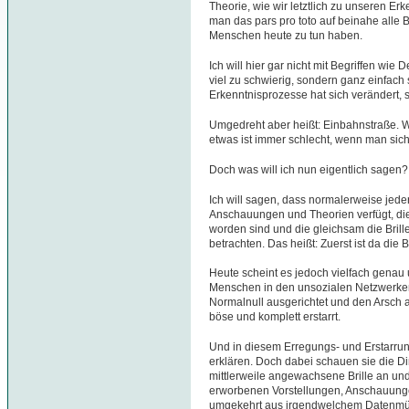
Theorie, wie wir letztlich zu unseren E
man das pars pro toto auf beinahe alle
Menschen heute zu tun haben.
Ich will hier gar nicht mit Begriffen wi
viel zu schwierig, sondern ganz einfach
Erkenntnisprozesse hat sich verändert, 
Umgedreht aber heißt: Einbahnstraße. W
etwas ist immer schlecht, wenn man sich
Doch was will ich nun eigentlich sagen?
Ich will sagen, dass normalerweise jede
Anschauungen und Theorien verfügt, di
worden sind und die gleichsam die Brille
betrachten. Das heißt: Zuerst ist da die B
Heute scheint es jedoch vielfach genau
Menschen in den unsozialen Netzwerken 
Normalnull ausgerichtet und den Arsch a
böse und komplett erstarrt.
Und in diesem Erregungs- und Erstarrun
erklären. Doch dabei schauen sie die Di
mittlerweile angewachsene Brille an un
erworbenen Vorstellungen, Anschauunge
umgekehrt aus irgendwelchem Datenmüll