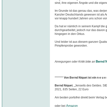
sind, ihre eigenen Ängste und die eige
Im Grunde ist das genau das, was derjen
Kanzler Deutschlands gewesen ist als A
vor knapp hundert Jahren uns schon vore
Da hat er nämlich in seinem Kampf die
durchgearbeitet, jedoch nur das davon
hingegen in den Orkus.
Und leider ist aus diesem ganzen Quats
Pimpfenprobe geworden.
Bernd N
Anregungen oder Kritik bitte an
*******
Von Bernd Niquet ist ein n e u 
Bernd Niquet
, „Jenseits des Geldes. S
2021, 635 Seiten, 22 Euro
Am besten portofrei direkt beim Verlag b
Amazon
oder bei