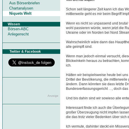
Aus Börsenbriefen
Chartanalysen
Schon seit längerer Zeit kann ich das W
Niquets Welt
mittlerweile geht es mir beim Begriff Imp
Wenn es nicht so unpassend und brutal 
Wissen
wohl passieren würde, wenn jetzt die R
Börsen-ABC
Ukraine oder im Norden bei Nord Strea
Anlegerrecht
Wahrscheinlich wäre dann das Hauptthe
alle geimpft sind.
Twitter & Facebook
Wenn man jedoch einmal versucht, dies
Blickwinkeln heraus zu betrachten, kom
ich.
Hätten wir beispielsweise heute bei uns
Drittel der Bevölkerung, die mittlerweil
ändern. Dann könnten sie dass letzte Dr
Bundesverfassungsgericht …, doch das 
Anzeige
Und bis dahin sind wir sowieso alle ent
Interessant finde ich auch die Überlegun
großer Überzeugung nicht impfen lassen,
die das trotz vieler Bedenken über sich
Ich vermute, dahinter steckt ein Missve