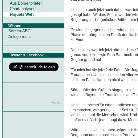
Aus Börsenbriefen
Chartanalysen
Ich bleibe auch jetzt noch dabei, was i
Niquets Welt
gesagt habe: Wird es Söder, werden wir 
Regierung mit bürgerlicher Politik unt
Wissen
Gewinnt hingegen Laschet, wird es eine
Börsen-ABC
Phase der bürgerlichen Politik der Nach
Anlegerrecht
zu Ende.
Durch alles, was ich jetzt höre und lese 
genau vorstellen, wie Frau Baerbock jub
Twitter & Facebook
Gegner gehört hat.
Für mich hat sie jetzt freie Fahrt. Die 
Frauen auch. Und selbst bei den Alten wi
mit ihren Pausbäckchen nicht wie die s
Söder hätte den Grünen hingegen sicher
wie er in Bayern die Tradition mit der T
Anzeige
Ich halte Laschet für einen ehrlichen un
erschrocken, wie gering seine Selbstrefle
viel besser auf die Menschen wirkt. Und 
einfach so. Nicht jeder taugt dazu, Men
Würde ich Laschet kennen, würde ich i
Bergmann und du hast es zum Parteivor