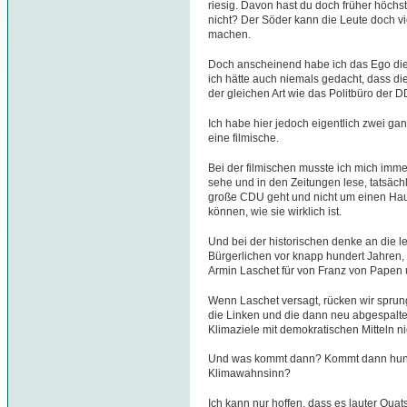
riesig. Davon hast du doch früher höchs
nicht? Der Söder kann die Leute doch vi
machen.
Doch anscheinend habe ich das Ego dies
ich hätte auch niemals gedacht, dass d
der gleichen Art wie das Politbüro der DDR
Ich habe hier jedoch eigentlich zwei ga
eine filmische.
Bei der filmischen musste ich mich imme
sehe und in den Zeitungen lese, tatsächli
große CDU geht und nicht um einen Hauf
können, wie sie wirklich ist.
Und bei der historischen denke an die l
Bürgerlichen vor knapp hundert Jahren, e
Armin Laschet für von Franz von Papen 
Wenn Laschet versagt, rücken wir sprung
die Linken und die dann neu abgespalt
Klimaziele mit demokratischen Mitteln n
Und was kommt dann? Kommt dann hun
Klimawahnsinn?
Ich kann nur hoffen, dass es lauter Quats