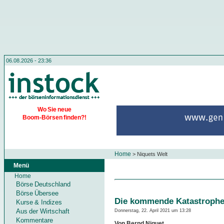
06.08.2026 - 23:36
Wo Sie neue
Boom-Börsen finden?!
Home
>
Niquets Welt
Menü
Home
Börse Deutschland
Börse Übersee
Die kommende Katastroph
Kurse & Indizes
Aus der Wirtschaft
Donnerstag, 22. April 2021 um 13:28
Kommentare
Von Bernd Niquet