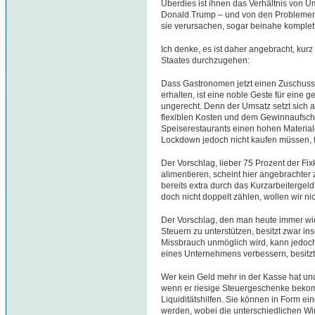
Überdies ist ihnen das Verhältnis von U
Donald Trump – und von den Problemen 
sie verursachen, sogar beinahe komplet
Ich denke, es ist daher angebracht, ku
Staates durchzugehen:
Dass Gastronomen jetzt einen Zuschuss
erhalten, ist eine noble Geste für eine
ungerecht. Denn der Umsatz setzt sich a
flexiblen Kosten und dem Gewinnaufsc
Speiserestaurants einen hohen Materiale
Lockdown jedoch nicht kaufen müssen, fa
Der Vorschlag, lieber 75 Prozent der Fixk
alimentieren, scheint hier angebrachter 
bereits extra durch das Kurzarbeitergeld
doch nicht doppelt zählen, wollen wir ni
Der Vorschlag, den man heute immer wi
Steuern zu unterstützen, besitzt zwar ins
Missbrauch unmöglich wird, kann jedoch
eines Unternehmens verbessern, besitzt 
Wer kein Geld mehr in der Kasse hat und 
wenn er riesige Steuergeschenke bekomm
Liquiditätshilfen. Sie können in Form e
werden, wobei die unterschiedlichen W