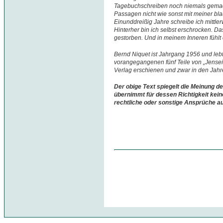
Tagebuchschreiben noch niemals gemacht
Passagen nicht wie sonst mit meiner blau
Einunddreißig Jahre schreibe ich mittle
Hinterher bin ich selbst erschrocken. Da
gestorben. Und in meinem Inneren fühlt e
Bernd Niquet ist Jahrgang 1956 und lebt
vorangegangenen fünf Teile von „Jenseit
Verlag erschienen und zwar in den Jah
Der obige Text spiegelt die Meinung de
übernimmt für dessen Richtigkeit kein
rechtliche oder sonstige Ansprüche a