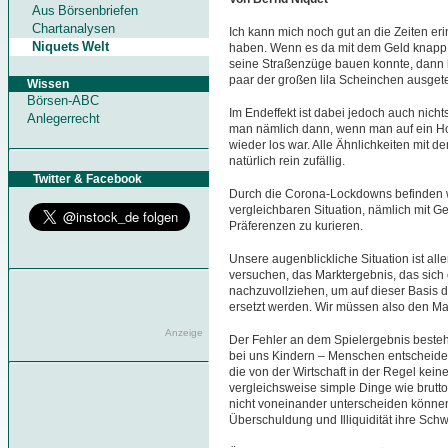
Aus Börsenbriefen
Chartanalysen
Ich kann mich noch gut an die Zeiten eri
Niquets Welt
haben. Wenn es da mit dem Geld knapp w
seine Straßenzüge bauen konnte, dann h
paar der großen lila Scheinchen ausgete
Wissen
Börsen-ABC
Im Endeffekt ist dabei jedoch auch nic
Anlegerrecht
man nämlich dann, wenn man auf ein Hot
wieder los war. Alle Ähnlichkeiten mit d
natürlich rein zufällig.
Twitter & Facebook
Durch die Corona-Lockdowns befinden w
vergleichbaren Situation, nämlich mit G
Präferenzen zu kurieren.
Unsere augenblickliche Situation ist all
versuchen, das Marktergebnis, das sic
nachzuvollziehen, um auf dieser Basis 
ersetzt werden. Wir müssen also den Ma
Anzeige
Der Fehler an dem Spielergebnis besteht
bei uns Kindern – Menschen entscheiden
die von der Wirtschaft in der Regel ke
vergleichsweise simple Dinge wie brutto
nicht voneinander unterscheiden könne
Überschuldung und Illiquidität ihre Sch