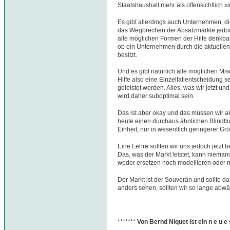
Staatshaushalt mehr als offensichtlich si
Es gibt allerdings auch Unternehmen, di
das Wegbrechen der Absatzmärkte jedoc
alle möglichen Formen der Hilfe denkba
ob ein Unternehmen durch die aktuelle
besitzt.
Und es gibt natürlich alle möglichen 
Hilfe also eine Einzelfallentscheidung s
geleistet werden. Alles, was wir jetzt u
wird daher suboptimal sein.
Das ist aber okay und das müssen wir a
heute einen durchaus ähnlichen Blindfl
Einheit, nur in wesentlich geringerer G
Eine Lehre sollten wir uns jedoch jetzt be
Das, was der Markt leistet, kann nieman
weder ersetzen noch modellieren oder 
Der Markt ist der Souverän und sollte da
anders sehen, sollten wir so lange abwä
*******
Von Bernd Niquet ist ein n e u 