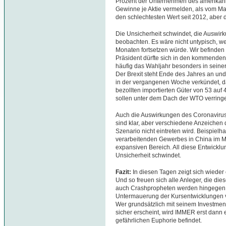
Prozent der Unternehmen des amerikani
Gewinne je Aktie vermelden, als vom Mar
den schlechtesten Wert seit 2012, aber 
Die Unsicherheit schwindet, die Auswi
beobachten. Es wäre nicht untypisch, 
Monaten fortsetzen würde. Wir befinden
Präsident dürfte sich in den kommenden
häufig das Wahljahr besonders in seiner 
Der Brexit steht Ende des Jahres an u
in der vergangenen Woche verkündet, 
bezollten importierten Güter von 53 auf
sollen unter dem Dach der WTO verringer
Auch die Auswirkungen des Coronavirus
sind klar, aber verschiedene Anzeichen 
Szenario nicht eintreten wird. Beispiel
verarbeitenden Gewerbes in China im Ma
expansiven Bereich. All diese Entwickl
Unsicherheit schwindet.
Fazit:
In diesen Tagen zeigt sich wieder 
Und so freuen sich alle Anleger, die 
auch Crashpropheten werden hingegen 
Untermauerung der Kursentwicklungen v
Wer grundsätzlich mit seinem Investment 
sicher erscheint, wird IMMER erst dann e
gefährlichen Euphorie befindet.