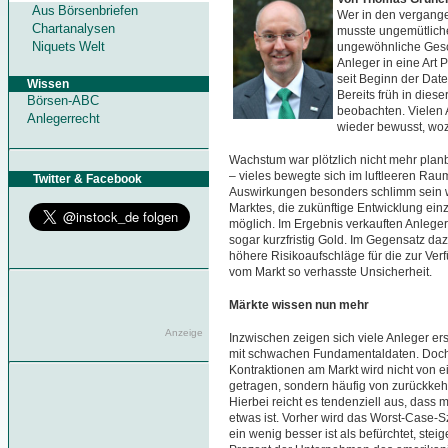
Aus Börsenbriefen
Wer in den vergange
Chartanalysen
musste ungemütlich
Niquets Welt
ungewöhnliche Gesc
Anleger in eine Art 
seit Beginn der Dat
Wissen
Bereits früh in die
Börsen-ABC
beobachten. Vielen 
Anlegerrecht
wieder bewusst, wozu
Wachstum war plötzlich nicht mehr plan
– vieles bewegte sich im luftleeren Raum
Twitter & Facebook
Auswirkungen besonders schlimm sein w
Marktes, die zukünftige Entwicklung einz
möglich. Im Ergebnis verkauften Anlege
sogar kurzfristig Gold. Im Gegensatz dazu
höhere Risikoaufschläge für die zur Verf
vom Markt so verhasste Unsicherheit.
Märkte wissen nun mehr
Anzeige
Inzwischen zeigen sich viele Anleger er
mit schwachen Fundamentaldaten. Doch 
Kontraktionen am Markt wird nicht von 
getragen, sondern häufig von zurückkehr
Hierbei reicht es tendenziell aus, dass
etwas ist. Vorher wird das Worst-Case-S
ein wenig besser ist als befürchtet, ste