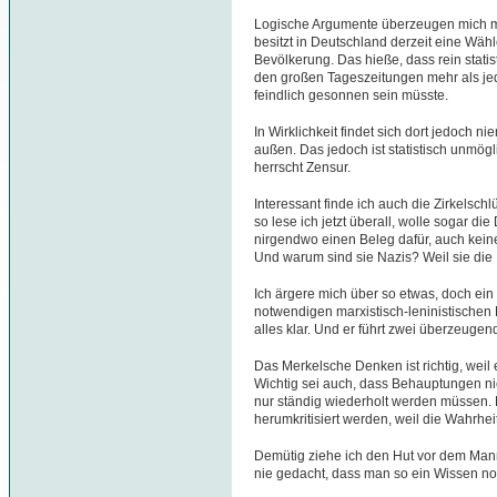
Logische Argumente überzeugen mich me
besitzt in Deutschland derzeit eine Wäh
Bevölkerung. Das hieße, dass rein stat
den großen Tageszeitungen mehr als jed
feindlich gesonnen sein müsste.
In Wirklichkeit findet sich dort jedoch n
außen. Das jedoch ist statistisch unmögl
herrscht Zensur.
Interessant finde ich auch die Zirkelschl
so lese ich jetzt überall, wolle sogar di
nirgendwo einen Beleg dafür, auch keine
Und warum sind sie Nazis? Weil sie die
Ich ärgere mich über so etwas, doch ein 
notwendigen marxistisch-leninistischen 
alles klar. Und er führt zwei überzeugen
Das Merkelsche Denken ist richtig, weil es
Wichtig sei auch, dass Behauptungen n
nur ständig wiederholt werden müssen. 
herumkritisiert werden, weil die Wahrhei
Demütig ziehe ich den Hut vor dem Mann.
nie gedacht, dass man so ein Wissen n