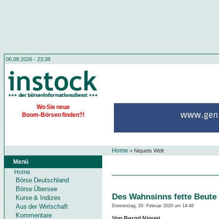
06.08.2026 - 23:38
Wo Sie neue
Boom-Börsen finden?!
Home
>
Niquets Welt
Menü
Home
Börse Deutschland
Börse Übersee
Des Wahnsinns fette Beute
Kurse & Indizes
Aus der Wirtschaft
Donnerstag, 20. Februar 2020 um 14:48
Kommentare
Von Bernd Niquet