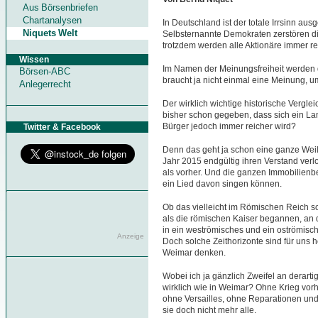
Aus Börsenbriefen
Chartanalysen
In Deutschland ist der totale Irrsinn au
Niquets Welt
Selbsternannte Demokraten zerstören di
trotzdem werden alle Aktionäre immer re
Wissen
Im Namen der Meinungsfreiheit werden
Börsen-ABC
braucht ja nicht einmal eine Meinung, u
Anlegerrecht
Der wirklich wichtige historische Vergle
bisher schon gegeben, dass sich ein Land
Bürger jedoch immer reicher wird?
Twitter & Facebook
Denn das geht ja schon eine ganze Weile 
Jahr 2015 endgültig ihren Verstand verlo
als vorher. Und die ganzen Immobilienb
ein Lied davon singen können.
Ob das vielleicht im Römischen Reich s
als die römischen Kaiser begannen, an 
in ein weströmisches und ein oströmisch
Anzeige
Doch solche Zeithorizonte sind für uns he
Weimar denken.
Wobei ich ja gänzlich Zweifel an derarti
wirklich wie in Weimar? Ohne Krieg vorh
ohne Versailles, ohne Reparationen und
sie doch nicht mehr alle.