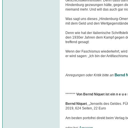
Geschichtskenntnissen. Denn dass dama
Hindenburg gezwungen hätte, gegen die 
niemand mehr. Und will das auch gar nic
Was sagt uns dieses „Hindenburg-Omen“
mit dem Geld und den Wertgegenstände
Denn wie hat der italienische Schriftste
den 1930er Jahren dem Kampf gegen den
treffend gesagt:
Wenn der Faschismus wiederkehrt, wird e
er wird sagen: „Ich bin der Antifaschismu
Bernd N
Anregungen oder Kritik bitte an
*******
Von Bernd Niquet ist ein n e u 
Bernd Niquet
, „Jenseits des Geldes. F
2019, 624 Seiten, 22 Euro
Am besten portofrei direkt beim Verlag b
Amazon
oder bei