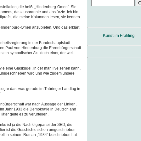
nstellation, die heißt „Hindenburg-Omen“. Sie
 Namens, das ausbrannte und abstürzte. Ich bin
llprofis, die meine Kolumnen lesen, sie kennen.
n Hindenburg-Omen anzubieten. Und das erklärt
Kunst im Frühling
Einheitsregierung in der Bundeshauptstadt
en Paul von Hindenburg die Ehrenbürgerschaft
ls ein symbolischer Akt, doch einer, der weit
ie eine Glaskugel, in der man live sehen kann,
s umgeschrieben wird und wie zudem unsere
 sogar das, was gerade im Thüringer Landtag in
.
enbürgerschaft war nach Aussage der Linken,
 im Jahr 1933 die Demokratie in Deutschland
Täter gelte es zu verurteilen.
inke ist ja die Nachfolgepartei der SED, die
 Hier ist die Geschichte schon umgeschrieben
ll in seinem Roman „1984“ beschrieben hat.