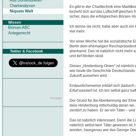
Aus Börsenbriefen
Chartanalysen
Es gibt in der Charttechnik eine Marktko
Niquets Welt
bezieht sich auf das Luftschiff gleichen
sicher, dass die erfolgreichen Börsen-Vo
Wissen
Ich kenne sie nicht, habe aber auch ei
Börsen-ABC
viel mehr.
Anlegerrecht
Vor einer Woche hat die sozialistische 
Berlin dem ehemaligen Reichspräsident
aberkannt. Das ist natürlich nicht mehr a
Twitter & Facebook
und tief blicken lässt.
Dieses „Hindenburg-Omen“ ist nämlich w
wie heute die Geschichte Deutschland
Zukunft aussehen wird.
Erstaunlicherweise erklärt sich dadurch
Erfurt passiert ist. Ich bin selbst ganz baff
Anzeige
Der Grund für die Aberkennung der Ehr
dass Hindenburg mitschuldig daran sei,
zerstört zu haben. Er sei ein Täter – und 
Das ist natürlich interessant. Denn die L
natürlich selbst kein Täter gewesen ist.
worden, haargenau wie das George Orwe