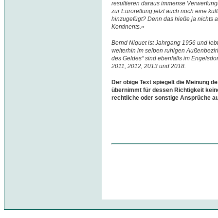
resultieren daraus immense Verwerfunge
zur Eurorettung jetzt auch noch eine kul
hinzugefügt? Denn das hieße ja nichts a
Kontinents.«
Bernd Niquet ist Jahrgang 1956 und leb
weiterhin im selben ruhigen Außenbezirk 
des Geldes“ sind ebenfalls im Engelsdor
2011, 2012, 2013 und 2018.
Der obige Text spiegelt die Meinung de
übernimmt für dessen Richtigkeit kein
rechtliche oder sonstige Ansprüche a