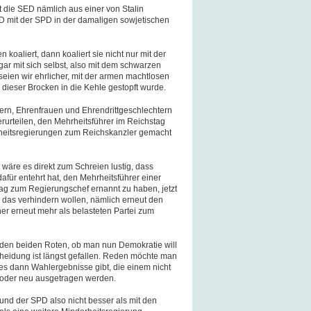
t die SED nämlich aus einer von Stalin
 mit der SPD in der damaligen sowjetischen
koaliert, dann koaliert sie nicht nur mit der
 mit sich selbst, also mit dem schwarzen
eien wir ehrlicher, mit der armen machtlosen
ieser Brocken in die Kehle gestopft wurde.
ern, Ehrenfrauen und Ehrendrittgeschlechtern
erurteilen, den Mehrheitsführer im Reichstag
heitsregierungen zum Reichskanzler gemacht
 wäre es direkt zum Schreien lustig, dass
für entehrt hat, den Mehrheitsführer einer
tag zum Regierungschef ernannt zu haben, jetzt
u das verhindern wollen, nämlich erneut den
er erneut mehr als belasteten Partei zum
den beiden Roten, ob man nun Demokratie will
cheidung ist längst gefallen. Reden möchte man
s dann Wahlergebnisse gibt, die einem nicht
t oder neu ausgetragen werden.
 und der SPD also nicht besser als mit den