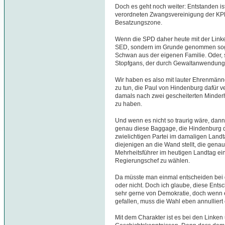
Doch es geht noch weiter: Entstanden is
verordneten Zwangsvereinigung der KPD
Besatzungszone.
Wenn die SPD daher heute mit der Linken 
SED, sondern im Grunde genommen sogar
Schwan aus der eigenen Familie. Oder, s
Stopfgans, der durch Gewaltanwendung d
Wir haben es also mit lauter Ehrenmänn
zu tun, die Paul von Hindenburg dafür v
damals nach zwei gescheiterten Minder
zu haben.
Und wenn es nicht so traurig wäre, dann
genau diese Baggage, die Hindenburg da
zwielichtigen Partei im damaligen Land
diejenigen an die Wand stellt, die gena
Mehrheitsführer im heutigen Landtag ein
Regierungschef zu wählen.
Da müsste man einmal entscheiden bei 
oder nicht. Doch ich glaube, diese Ents
sehr gerne von Demokratie, doch wenn e
gefallen, muss die Wahl eben annullier
Mit dem Charakter ist es bei den Linken