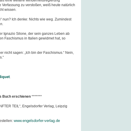
ls eine weitere Minderheitsregierung
Verfassung zu verstoßen, weiß heute natürlich
ht wissen.
 nun? Ich denke: Nichts wie weg. Zumindest
n.
ller Ignazio Silone, der sein ganzes Leben ab
 Faschismus in Italien gewidmet hat, so
r nicht sagen: „Ich bin der Faschismus.“ Nein,
s.“
iquet
.
e s Buch erschienen
*******
ÜNFTER TEIL“, Engelsdorfer Verlag, Leipzig
www.engelsdorfer-verlag.de
estellen: