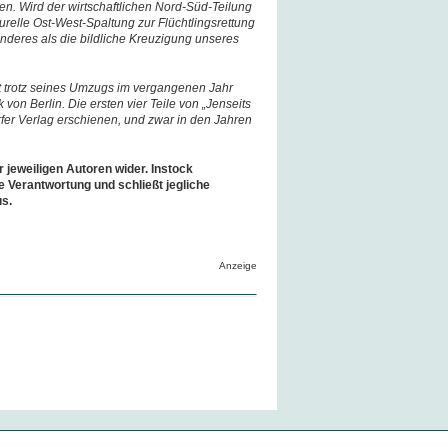
n. Wird der wirtschaftlichen Nord-Süd-Teilung
turelle Ost-West-Spaltung zur Flüchtlingsrettung
nderes als die bildliche Kreuzigung unseres
t trotz seines Umzugs im vergangenen Jahr
von Berlin. Die ersten vier Teile von „Jenseits
fer Verlag erschienen, und zwar in den Jahren
r jeweiligen Autoren wider. Instock
e Verantwortung und schließt jegliche
us.
Anzeige