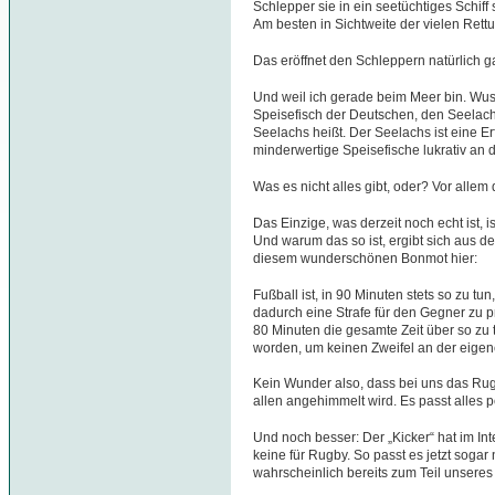
Schlepper sie in ein seetüchtiges Schiff
Am besten in Sichtweite der vielen Rettu
Das eröffnet den Schleppern natürlich 
Und weil ich gerade beim Meer bin. Wuss
Speisefisch der Deutschen, den Seelachs,
Seelachs heißt. Der Seelachs ist eine E
minderwertige Speisefische lukrativ an
Was es nicht alles gibt, oder? Vor allem 
Das Einzige, was derzeit noch echt ist, 
Und warum das so ist, ergibt sich aus 
diesem wunderschönen Bonmot hier:
Fußball ist, in 90 Minuten stets so zu t
dadurch eine Strafe für den Gegner zu p
80 Minuten die gesamte Zeit über so zu t
worden, um keinen Zweifel an der eige
Kein Wunder also, dass bei uns das Rug
allen angehimmelt wird. Es passt alles 
Und noch besser: Der „Kicker“ hat im Int
keine für Rugby. So passt es jetzt sogar
wahrscheinlich bereits zum Teil unsere