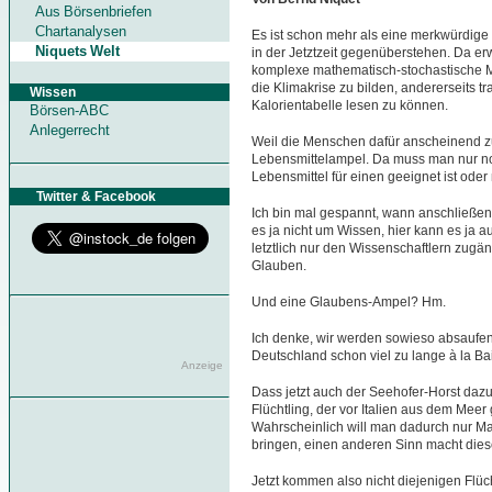
Aus Börsenbriefen
Chartanalysen
Es ist schon mehr als eine merkwürdige
Niquets Welt
in der Jetztzeit gegenüberstehen. Da er
komplexe mathematisch-stochastische Mo
die Klimakrise zu bilden, andererseits t
Wissen
Kalorientabelle lesen zu können.
Börsen-ABC
Anlegerrecht
Weil die Menschen dafür anscheinend zu 
Lebensmittelampel. Da muss man nur no
Lebensmittel für einen geeignet ist oder 
Twitter & Facebook
Ich bin mal gespannt, wann anschließen
es ja nicht um Wissen, hier kann es ja
letztlich nur den Wissenschaftlern zugän
Glauben.
Und eine Glaubens-Ampel? Hm.
Ich denke, wir werden sowieso absaufen,
Deutschland schon viel zu lange à la Ba
Anzeige
Dass jetzt auch der Seehofer-Horst dazu 
Flüchtling, der vor Italien aus dem Meer 
Wahrscheinlich will man dadurch nur Ma
bringen, einen anderen Sinn macht die
Jetzt kommen also nicht diejenigen Flüc