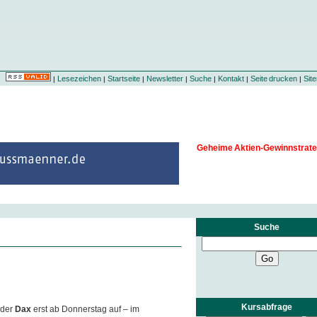
Lesezeichen
Startseite
Newsletter
Suche
Kontakt
Seite drucken
Sit
|
|
|
|
|
|
|
Geheime Aktien-Gewinnstrate
Suche
Kursabfrage
 der
Dax
erst ab Donnerstag auf – im