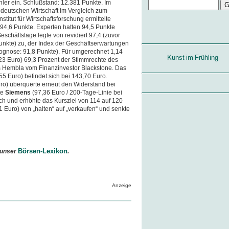
ler ein. Schlußstand: 12.381 Punkte. Im
 deutschen Wirtschaft im Vergleich zum
stitut für Wirtschaftsforschung ermittelte
 94,6 Punkte. Experten hatten 94,5 Punkte
 Geschäftslage legte von revidiert 97,4 (zuvor
unkte) zu, der Index der Geschäftserwartungen
rognose: 91,8 Punkte). Für umgerechnet 1,14
Kunst im Frühling
23 Euro) 69,3 Prozent der Stimmrechte des
Hembla vom Finanzinvestor Blackstone. Das
55 Euro) befindet sich bei 143,70 Euro.
ro) überquerte erneut den Widerstand bei
te
Siemens
(97,36 Euro / 200-Tage-Linie bei
och und erhöhte das Kursziel von 114 auf 120
1 Euro) von „halten“ auf „verkaufen“ und senkte
Börsen-Lexikon
 unser
.
Anzeige