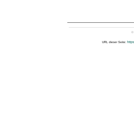
©
http
URL dieser Seite: