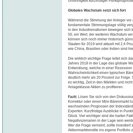
Unsinnigkeit kurzfristiger Punktprognos
Globales Wachstum setzt sich fort
Während die Stimmung der Anleger vor al
fundamentale Stimmungslage völlig ver
in den Industrienationen bewegen sich te
50, ein Wert, der weiteres Wachstum ve
können sich noch immer historisch gün
Staaten für 2019 wird aktuell mit 2,4 P
wie China, Brasilien oder Indien sind hie
Die wirklich wichtige Frage leitet sich 
Jahres 2018 in der Lage das globale 
Entwicklung, welche in einer Rezession 
Wahrscheinlichkeit einen typischen Bär
deutlich mehr als 20 Prozent zur Folge. 
es wichtig, Zeit in den Märkten und nic
Anlageklasse Aktien zu profitieren.
Fazit:
Lösen Sie sich von den Diskussio
Korrektur oder einen Mini-Bärenmarkt h
wechselnden Prognosen der Indexstän
Experten. Kurzfristige Ausblicke in Pun
Glück. Viel wichtiger sind die harten Fak
Negativszenarien in der Lage sein wer
Wer die Frage verneint, sollte investiert
Aktienmarktrendite ins eigene Portfolio z