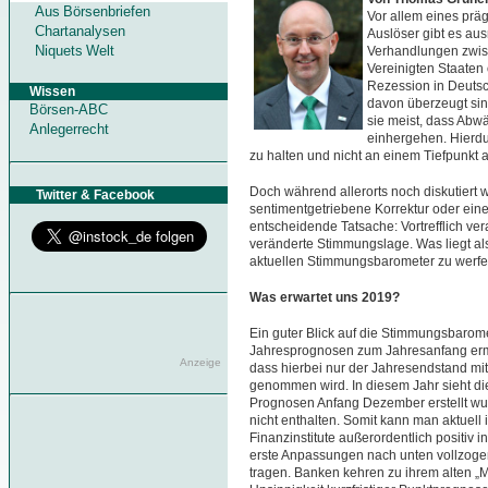
Aus Börsenbriefen
Vor allem eines prä
Chartanalysen
Auslöser gibt es aus
Niquets Welt
Verhandlungen zwis
Vereinigten Staaten
Rezession in Deuts
Wissen
davon überzeugt sind
Börsen-ABC
sie meist, dass Abw
Anlegerrecht
einhergehen. Hierdu
zu halten und nicht an einem Tiefpunkt
Doch während allerorts noch diskutiert 
Twitter & Facebook
sentimentgetriebene Korrektur oder eine
entscheidende Tatsache: Vortrefflich vera
veränderte Stimmungslage. Was liegt als
aktuellen Stimmungsbarometer zu werf
Was erwartet uns 2019?
Ein guter Blick auf die Stimmungsbarom
Jahresprognosen zum Jahresanfang ermögl
Anzeige
dass hierbei nur der Jahresendstand mit
genommen wird. In diesem Jahr sieht di
Prognosen Anfang Dezember erstellt wu
nicht enthalten. Somit kann man aktuell 
Finanzinstitute außerordentlich positiv
erste Anpassungen nach unten vollzog
tragen. Banken kehren zu ihrem alten „M