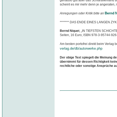
genauso gut aber das Schlaraffenland
scheint es mir mehr denn je angeraten, mö
Bernd N
Anregungen oder Kritik bitte an
******* DAS ENDE EINES LANGEN ZYK
Bernd Niquet
, „IN TIEFSTEN SCHICHTEN
Seiten, 16 Euro, ISBN 978-3-95744-926
Am besten portofrei direkt beim Verlag b
verlag.de/db/autorwerke.php
Der obige Text spiegelt die Meinung de
übernimmt für dessen Richtigkeit kein
rechtliche oder sonstige Ansprüche a