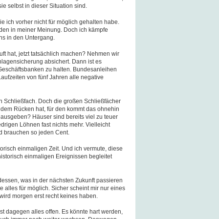
ie selbst in dieser Situation sind.
e ich vorher nicht für möglich gehalten habe.
rden in meiner Meinung. Doch ich kämpfe
ns in den Untergang.
uft hat, jetzt tatsächlich machen? Nehmen wir
nlagensicherung absichert. Dann ist es
i Geschäftsbanken zu halten. Bundesanleihen
Laufzeiten von fünf Jahren alle negative
in Schließfach. Doch die großen Schließfächer
it dem Rücken hat, für den kommt das ohnehin
d ausgeben? Häuser sind bereits viel zu teuer
drigen Löhnen fast nichts mehr. Vielleicht
nd brauchen so jeden Cent.
storisch einmaligen Zeit. Und ich vermute, diese
historisch einmaligen Ereignissen begleitet
 dessen, was in der nächsten Zukunft passieren
te alles für möglich. Sicher scheint mir nur eines
 wird morgen erst recht keines haben.
st dagegen alles offen. Es könnte hart werden,