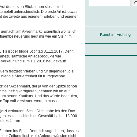
Auf den ersten Blick sehen sie ziemlich
omplett unterschiedlich. Die erste Art ist, etwas
nd die zweite aus eigenem Erleben und eigenen
gemacht am Aktienmarkt. Eigentlich wollte ich
Kunst im Frühling
tmentbesteuerung liegt mir wie ein Stein im
TFs ist der blöde Stichtag 31.12.2017. Denn
ahezu sämtliche Anlageprodukte wie
r verkauft und zum 1.1.2018 neu gekauft.
euern festgeschrieben und für diejenigen, die
hier die Steuerfreiheit für Kursgewinne.
etzt der Aktienmarkt, der ja von der Spitze schon
nmal heftig korrigieren, nehmen wir an auf
s zum neuen Kaufkurs. Und das würde bedeuten,
e Top voll versteuert werden muss.
jetzt verkaufen. Schließlich habe ich den Dax
n es kein schlechtes Geschäft ist, bei 13.000
 einzufahren.
rleben ins Spiel. Denn ich sage Ihnen, dass es
der Zeitung liest, viele Anleger wüssten nicht,