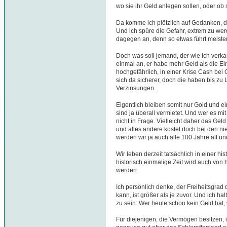
wo sie ihr Geld anlegen sollen, oder ob s
Da komme ich plötzlich auf Gedanken, di
Und ich spüre die Gefahr, extrem zu we
dagegen an, denn so etwas führt meiste
Doch was soll jemand, der wie ich verka
einmal an, er habe mehr Geld als die Ei
hochgefährlich, in einer Krise Cash be
sich da sicherer, doch die haben bis zu 
Verzinsungen.
Eigentlich bleiben somit nur Gold und e
sind ja überall vermietet. Und wer es m
nicht in Frage. Vielleicht daher das Gel
und alles andere kostet doch bei den nie
werden wir ja auch alle 100 Jahre alt u
Wir leben derzeit tatsächlich in einer hi
historisch einmalige Zeit wird auch von 
werden.
Ich persönlich denke, der Freiheitsgrad
kann, ist größer als je zuvor. Und ich hal
zu sein: Wer heute schon kein Geld hat,
Für diejenigen, die Vermögen besitzen, i