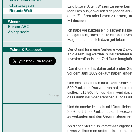
Aus Börsenbriefen
Chartanalysen
Es gibt zwei Arten, Wissen zu erwerben. 
Niquets Welt
identisch aus, erweisen sich jedoch als k
durch Zuhören oder Lesen zu lernen, u
Erfahrungen.
Wissen
Börsen-ABC
Ich habe vor kurzem ein bisschen Kasse 
Anlegerrecht
das gar nicht, doch die Reform der Inves
Magen und hat mich dazu getrieben.
Der Grund für meine Verkäufe von Dax-E
Twitter & Facebook
an diesem Tag werden in Deutschland n
Investmentfonds und Zertifikate imaginä
Damit sind die bis dahin anfallenden St
vor dem Jahr 2009 gekauft haben, endet 
Und das ist natürlich fatal. Denn sollte j
500 Punkte im Dax verloren hat, noch ei
vielleicht 11.500 Punkte, dann wird da
Anzeige
dass dann der Wiederanstieg auf das alt
Und da mache ich nicht mit! Dann lieber 
2008 bei 5.500 Punkten gekauft, weswege
zu verkaufen und den Gewinn steuerfrei
An dieser Stelle nun kommt das eigene E
etwas vollkommen anderes ist, ob man in 