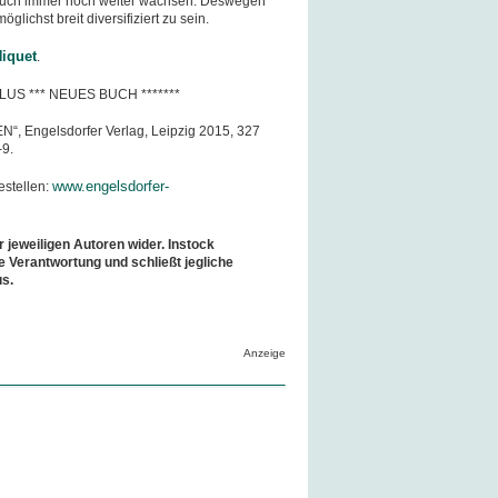
 auch immer noch weiter wachsen. Deswegen
glichst breit diversifiziert zu sein.
iquet
.
LUS *** NEUES BUCH *******
“, Engelsdorfer Verlag, Leipzig 2015, 327
-9.
www.engelsdorfer-
estellen:
r jeweiligen Autoren wider. Instock
e Verantwortung und schließt jegliche
us.
Anzeige