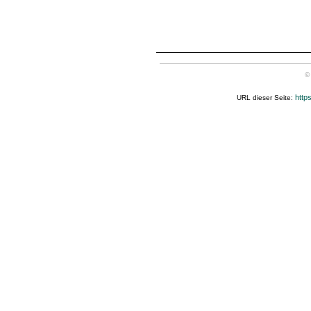
©
http
URL dieser Seite: