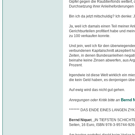
Gipfel gegen die Raubtierfonds wettert, 
Durchsetzung ihrer Anleiheforderungen 
Bin ich da jetzt mitschuldig? Ich denke: J
Ja, weil ich damals einen Teil meiner A
Gerichtsurteilen profitiert habe und mein
zu 100 verkaufen konnte.
Und jein, weil ich für den überwiegend
verbundenen Kapitalschnitt akzeptiert 
Zeiten, in denen Bundesanleihen negati
beinahe keine Zinsen abwerfen, aus Arg
Prozent.
Irgendwie ist diese Welt wirklich ein m
die kein Geld haben, es denjenigen über
Auf ewig wird das nicht gut gehen.
Bernd N
Anregungen oder Kritik bitte an
******* DAS ENDE EINES LANGEN ZYK
Bernd Niquet
, „IN TIEFSTEN SCHICHTEN
Seiten, 16 Euro, ISBN 978-3-95744-926