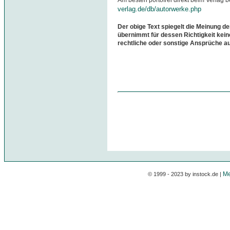
Am besten portofrei direkt beim Verlag b
verlag.de/db/autorwerke.php
Der obige Text spiegelt die Meinung de
übernimmt für dessen Richtigkeit kein
rechtliche oder sonstige Ansprüche a
Me
© 1999 - 2023 by instock.de |