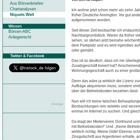
Aus Börsenbriefen
Chartanalysen
Ich wohne jetzt schon mehr als zehn J
Niquets Welt
früher Deutsche Annington. Vor gut ande
aufgenommen worden.
Wissen
Seit dieser Zeit beobachte ich erstaun
Börsen-ABC
Nachbargrundstück. Waren da früher vie
Anlegerrecht
sehen, so stehen jetzt beinahe wöchentlic
dem Parkplatz und es wird irgendwo auf
oder gemäht.
Twitter & Facebook
Das ist so deutlich, dass ich mir überleg
Zusatzgeschäft kreiert hat? Anscheinen
Wohnungsgeschäft auch zu einer großen
Denn das wäre ja wirklich die Lizenz z
Aufträge akquirieren muss, sondern einf
über die Betriebskosten bezahlen lässt.
Nun will ich keine falschen Behauptungen
Anzeige
Beobachtungen rein selektiv und verzerrt
einmal im Internet zu suchen. Und gleic
Da klagt der Mieterverein Dortmund un
mit Betriebskosten!“ Und: „Keine Betrieb
wirklich richtig. Meine Güte! Ebenso sch
Zinsgutschrift aus Argentinien erhalte,