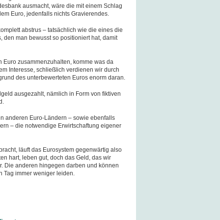
ndesbank ausmacht, wäre die mit einem Schlag
 dem Euro, jedenfalls nichts Gravierendes.
 komplett abstrus – tatsächlich wie die eines die
 den man bewusst so positioniert hat, damit
en Euro zusammenzuhalten, komme was da
rem Interesse, schließlich verdienen wir durch
fgrund des unterbewerteten Euros enorm daran.
lgeld ausgezahlt, nämlich in Form von fiktiven
d.
en anderen Euro-Ländern – sowie ebenfalls
rn – die notwendige Erwirtschaftung eigener
bracht, läuft das Eurosystem gegenwärtig also
n hart, leben gut, doch das Geld, das wir
mer. Die anderen hingegen darben und können
n Tag immer weniger leiden.