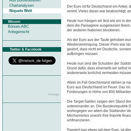
Aus Börsenbriefen
Chartanalysen
Der Euro ist für Deutschland ein Anker
Niquets Welt
nimmt. Vieles daran war beabsichtigt, a
Heute nun hängen wir fest wie ein in der
Wissen
dem die Passagiere ausgelassen feiern
Börsen-ABC
der anderen Nationen blockieren.
Anlegerrecht
Als der Euro aus der Taufe gehoben wurde
Wiedervereinigung. Dieser Preis war lä
geahnt, dass nicht wir Deutsche, sonder
Twitter & Facebook
aufbringen müssen.
Heute nun sind die Schulden der Südlän
Grund dafür, dass einerseits wir selbst
andererseits tunlichst vermeiden müsse
Allein im Fall Griechenland stehen je 
Euro aus Deutschland im Feuer. Das ist 
Forderungen in Höhe von 800 Milliarden
Anzeige
Die Target-Salden zeigen den Stand de
untereinander an. Die Bundesrepublik D
wohingegen vor allem die Südländer Ver
Mechanismus sowohl ihre Importe finanz
umfinanzieren.
Passiert nun etwas mit dem Euro, ist die