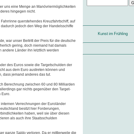
, der uns eine Menge an Manövriermöglichkeiten
nderes hingegen nicht.
 Fahrrinne querstehendes Kreuzfahrtschiff, auf
, dadurch jedoch den Weg der Handelsschiffe
Kunst im Frühling
, war unser Beitritt der Preis für die deutsche
cherlich gering, doch niemand hat damals
n andere Länder ihn letztlich werden
der des Euros sowie die Targetschulden der
 nicht aus dem Euro austreten können und
n, dass jemand anderes das tut.
nach Berechnung zwischen 60 und 80 Milliarden
allerdings gar nichts gegenüber den Target-
 Euro.
r internen Verrechnungen der Euroländer
eutschland besitzt hier Forderungen,
bindlichkeiten haben, weil sie über diesen
ieren als auch ihre Staatsschulden
ser ganze Saldo verloren. Da er mittlerweile die