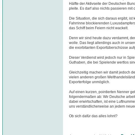
Hälfte der Aktivseite der Deutschen Bu
pleite. Es darf also nichts passieren mit
Die Situation, die sich daraus ergibt, ist
Fahrrinne blockierenden Luxusdampfers,
das Schiff beim Feiern nicht wackelt.
Denn wir sind heute dazu verdammt, d
wolle. Das liegt allerdings auch in unse
die exorbitanten Exportüberschüsse au
Dieser Verdienst wird jedoch nur in Spie
Guthaben, die bei Spielende wertlos sin
Gleichzeitig machen wir damit jedoch d
vielen anderen großen Welthandelslände
Exporterfolge unmöglich.
Auf einen kurzen, pointierten Nenner ge
folgendermaßen ab: Wir Deutsche arbeite
dabei erwirtschaften, ist eine Luftnum
uns verständlicherweise an jedem neue
Ob sich dafür das alles lohnt?