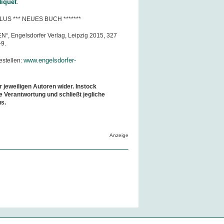
iquet
.
LUS *** NEUES BUCH *******
“, Engelsdorfer Verlag, Leipzig 2015, 327
-9.
www.engelsdorfer-
estellen:
r jeweiligen Autoren wider. Instock
e Verantwortung und schließt jegliche
us.
Anzeige