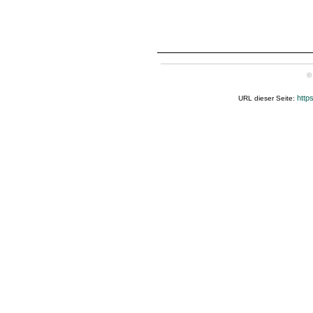
©
http
URL dieser Seite: