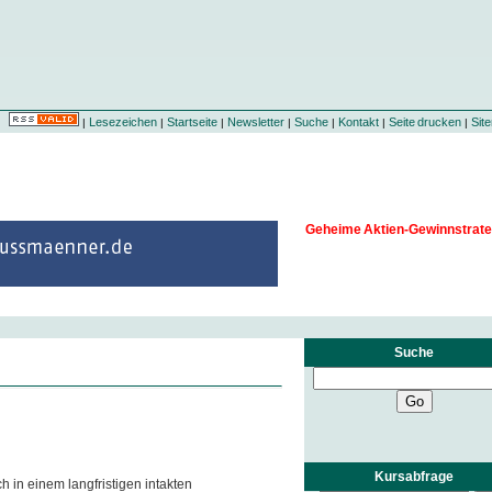
Lesezeichen
Startseite
Newsletter
Suche
Kontakt
Seite drucken
Sit
|
|
|
|
|
|
|
Geheime Aktien-Gewinnstrate
Suche
Kursabfrage
ch in einem langfristigen intakten