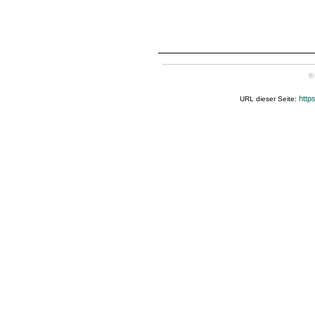
©
http
URL dieser Seite: