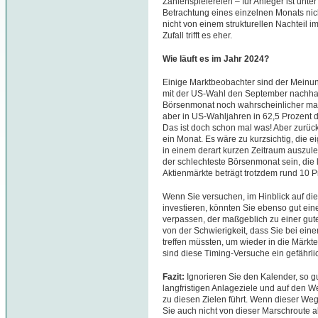
Zahlenspielereien – für Anleger ist unte
Betrachtung eines einzelnen Monats nicht
nicht von einem strukturellen Nachteil 
Zufall trifft es eher.
Wie läuft es im Jahr 2024?
Einige Marktbeobachter sind der Meinu
mit der US-Wahl den September nachhal
Börsenmonat noch wahrscheinlicher ma
aber in US-Wahljahren in 62,5 Prozent der
Das ist doch schon mal was! Aber zurück
ein Monat. Es wäre zu kurzsichtig, die e
in einem derart kurzen Zeitraum auszul
der schlechteste Börsenmonat sein, die l
Aktienmärkte beträgt trotzdem rund 10 P
Wenn Sie versuchen, im Hinblick auf di
investieren, könnten Sie ebenso gut ein
verpassen, der maßgeblich zu einer gut
von der Schwierigkeit, dass Sie bei ein
treffen müssten, um wieder in die Märkte
sind diese Timing-Versuche ein gefährli
Fazit:
Ignorieren Sie den Kalender, so gu
langfristigen Anlageziele und auf den W
zu diesen Zielen führt. Wenn dieser Weg
Sie auch nicht von dieser Marschroute 