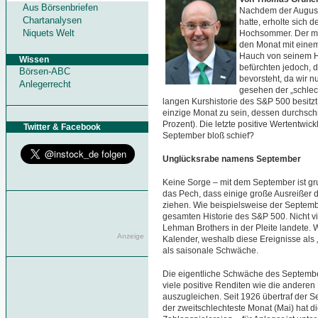
Aus Börsenbriefen
Nachdem der August
Chartanalysen
hatte, erholte sich d
Niquets Welt
Hochsommer. Der ma
den Monat mit einem
Hauch von seinem Hö
Wissen
befürchten jedoch, 
Börsen-ABC
bevorsteht, da wir n
Anlegerrecht
gesehen der „schlech
langen Kurshistorie des S&P 500 besitzt
einzige Monat zu sein, dessen durchschn
Prozent). Die letzte positive Wertentwic
Twitter & Facebook
September bloß schief?
Unglücksrabe namens September
Keine Sorge – mit dem September ist gru
das Pech, dass einige große Ausreißer 
ziehen. Wie beispielsweise der Septemb
gesamten Historie des S&P 500. Nicht vi
Lehman Brothers in der Pleite landete. W
Anzeige
Kalender, weshalb diese Ereignisse als „
als saisonale Schwäche.
Die eigentliche Schwäche des September
viele positive Renditen wie die anderen
auszugleichen. Seit 1926 übertraf der S
der zweitschlechteste Monat (Mai) hat die