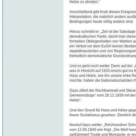
Hetze zu ahnden.“
Anschließend gibt Krall diesen Ereignis
Interpretation, die natürlich anders ausfäl
Bedingungen heute völlig andere sind.
Hierzu schreibt er: „Ziel ist die Sabotag
demokratischen Partei, damit man diese
formellen Obliegenheiten von Wahlen a
ein Verbot vor dem EuGH keinen Bestand
staatsfinanzierten und von Regierungsm
freiheitlich-demokratische Grundordnung
Und es geht noch weiter. Denn auf der „
was in Hinsicht auf 1933 enorm gut ins
Hass und Hetze, wie ihn unsere linke R
möchte, haben die Nationalsozialisten i
Dazu zitiert der Rechtsanwalt und Steuer
Gemeinnützige“ vom 28.12.1939 mit der 
Hetze“.
Und den Grund für Hass und Hetze gegen
ihrem Sozialismus gesehen. Ziemlich äh
Neuhof dazu weiter: „Reichsredner Schre
vom 12.06.1940 wie folgt: „Die Welt hasst 
zertrümmert Truste und Monopole, er revo