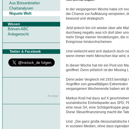
Aus Börsenbriefen
Chartanalysen
In der vergangenen Woche habe ich no
Niquets Welt
die Chance zur Aufklärung verspielen, d
bewusst und strategisch.
Wissen
Jetzt jedoch bin ich wieder über alle Ma
Börsen-ABC
durchweg negativ, was ich dort über uns
Anlegerrecht
mehr Dinge meiner Vorstellungen, die ic
Ereignisse hindurchscheinen.
Und vielleicht wird sich dadurch doch 
Twitter & Facebook
wenn immer mehr Menschen klar wird, wa
In dieser Woche hat mir ein Post von Ma
geöffnet. Denn plötzlich ist der Missing
Denn jeder Vergleich mit 1933 benötigt 
Angriffen von gewalttätigen Extremisten
vergangenen Wochenende haben wir die 
Anzeige
Markus Krall hat dazu auf X geschrieben
sozialistische Einheitspartei aus SPD, 
eine neue SA, eine Schlägertruppe gegen
Diese Steuerfinanzierung macht die Taten
Und: „Die ganz große ökosozialistische K
in sozialen Medien, ohne dass irgendje