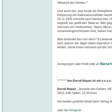
Allmacht des Goldes.““
Und auch das, was heute als Delegitimie
Regierung die Nationalsozialisten berei
03.11.1935 schreibt nach Neuhof das 
angreift, der greift den Staat an. Wer ge
Grenzen von Herkommen, Stand, Beruf 
zusammengeschlossen sind, haben Hass
Was bedeutet das nun alles? Es bedeute
wird, jedoch die Jäger dabei eigentlich 
wollen, damit ihnen niemand auf die Sc
Bernd N
Anregungen oder Kritik bitte an
*******
Von Bernd Niquet ist ein n e u 
Bernd Niquet
, „Jenseits des Geldes. N
2023, 648 Seiten, 23,50 Euro
Am besten portofrei direkt beim Verlag b
Amazon
oder bei