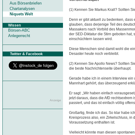
Aus Börsenbriefen
Chartanalysen
(1) Kennen Sie Markus Krall? Sollten Sie
Niquets Welt
Denn er gibt aktuell zu bedenken, dass e
glauben, dass derjenige Teil des deutsc
Wissen
Massakers nach Vorbild des Massenmor
Börsen-ABC
der SED-Diktatur die Stirn geboten hat,
Anlegerrecht
einschüchtern lassen wird.
Diese Menschen sind damit wohl die einz
Desaster heute noch verbleibt.
Twitter & Facebook
(2) Kennen Sie Apollo News? Sollten Sie 
die beste Nachrichtenseite überhaupt.
Gerade habe ich in einem Interview ei
Mannhart gehört, das überzeugend erklär
Er sagt: „Wir haben einfach vorausgesetz
jetzt daraus, dass die AfD rechtsextrem i
Anzeige
passiert, und das ist einfach völlig offen
Großartig, finde ich das. So klar habe i
Kreisprozess also, ein Zirkelschluss, in
Voraussetzung enthalten ist.
Vielleicht könnte man diesen spontanen