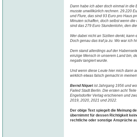
Dann habe ich aber doch einmal in die
musste unwillkürlich rechnen. 29.220 Eu
und Flure, das sind 93 Euro pro Haus pr
Minuten schaffen, doch selbst wenn die 
sind das 279 Euro Stundenlohn, den die L
Wer dabei nicht an Sizilien denkt, kann e
Doch genau das traf ja zu. Wo war ich h
Dem stand allerdings auf der Habenseit
einzige Mensch in unserem Land bin, d
negativ tangiert wurde.
Und wenn diese Leute hier mich dann au
wirklich etwas falsch gemacht in meine
Bernd Niquet
ist Jahrgang 1956 und woh
Failed Stadt Berlin. Die ersten acht Teil
Engelsdorfer Verlag erschienen und zwa
2019, 2020, 2021 und 2022.
Der obige Text spiegelt die Meinung de
übernimmt für dessen Richtigkeit kein
rechtliche oder sonstige Ansprüche a