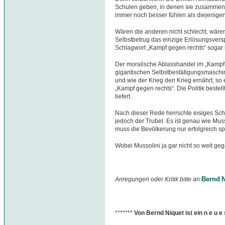
Schulen geben, in denen sie zusammen m
immer noch besser fühlen als diejenige
Wären die anderen nicht schlecht, wären 
Selbstbetrug das einzige Erlösungsversp
Schlagwort „Kampf gegen rechts“ sogar ins
Der moralische Ablasshandel im „Kampf g
gigantischen Selbstbestätigungsmaschin
und wie der Krieg den Krieg ernährt, s
„Kampf gegen rechts“. Die Politik bestel
liefert.
Nach dieser Rede herrschte eisiges Sch
jedoch der Trubel. Es ist genau wie Mus
muss die Bevölkerung nur erfolgreich sp
Wobei Mussolini ja gar nicht so weit gega
Bernd N
Anregungen oder Kritik bitte an
*******
Von Bernd Niquet ist ein n e u 