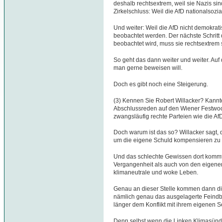
deshalb rechtsextrem, weil sie Nazis sin
Zirkelschluss: Weil die AfD nationalsozial
Und weiter: Weil die AfD nicht demokrat
beobachtet werden. Der nächste Schritt
beobachtet wird, muss sie rechtsextrem 
So geht das dann weiter und weiter. Au
man gerne beweisen will.
Doch es gibt noch eine Steigerung.
(3) Kennen Sie Robert Willacker? Kannte
Abschlussreden auf den Wiener Festwoc
zwangsläufig rechte Parteien wie die A
Doch warum ist das so? Willacker sagt, 
um die eigene Schuld kompensieren zu
Und das schlechte Gewissen dort kommt 
Vergangenheit als auch von den eigene
klimaneutrale und woke Leben.
Genau an dieser Stelle kommen dann die
nämlich genau das ausgelagerte Feindbi
länger dem Konflikt mit ihrem eigenen S
Denn selbst wenn die Linken Klimasünde