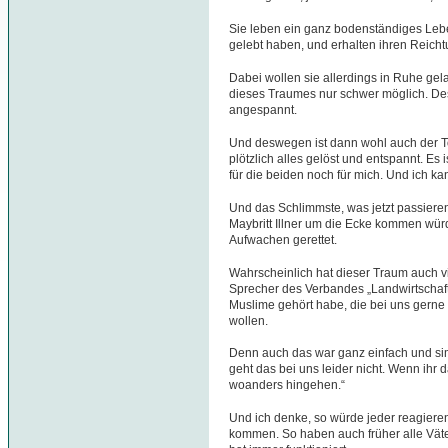
Sie leben ein ganz bodenständiges Leb
gelebt haben, und erhalten ihren Reicht
Dabei wollen sie allerdings in Ruhe gel
dieses Traumes nur schwer möglich. Des
angespannt.
Und deswegen ist dann wohl auch der T
plötzlich alles gelöst und entspannt. Es i
für die beiden noch für mich. Und ich k
Und das Schlimmste, was jetzt passiere
Maybritt Illner um die Ecke kommen wür
Aufwachen gerettet.
Wahrscheinlich hat dieser Traum auch v
Sprecher des Verbandes „Landwirtschaft
Muslime gehört habe, die bei uns gerne e
wollen.
Denn auch das war ganz einfach und simpe
geht das bei uns leider nicht. Wenn ihr 
woanders hingehen.“
Und ich denke, so würde jeder reagier
kommen. So haben auch früher alle Väte