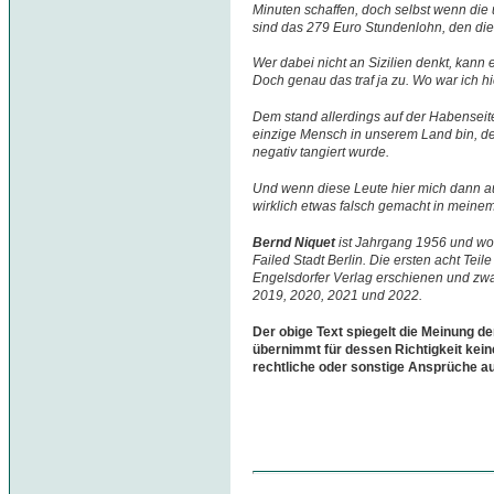
Minuten schaffen, doch selbst wenn die 
sind das 279 Euro Stundenlohn, den die L
Wer dabei nicht an Sizilien denkt, kann e
Doch genau das traf ja zu. Wo war ich h
Dem stand allerdings auf der Habenseit
einzige Mensch in unserem Land bin, d
negativ tangiert wurde.
Und wenn diese Leute hier mich dann au
wirklich etwas falsch gemacht in meine
Bernd Niquet
ist Jahrgang 1956 und woh
Failed Stadt Berlin. Die ersten acht Teil
Engelsdorfer Verlag erschienen und zwa
2019, 2020, 2021 und 2022.
Der obige Text spiegelt die Meinung de
übernimmt für dessen Richtigkeit kein
rechtliche oder sonstige Ansprüche a