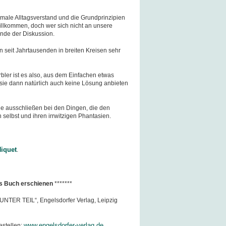
ormale Alltagsverstand und die Grundprinzipien
illkommen, doch wer sich nicht an unsere
Ende der Diskussion.
seit Jahrtausenden in breiten Kreisen sehr
rbler ist es also, aus dem Einfachen etwas
 sie dann natürlich auch keine Lösung anbieten
e ausschließen bei den Dingen, die den
 selbst und ihren irrwitzigen Phantasien.
iquet
.
e s Buch erschienen
*******
EUNTER TEIL“, Engelsdorfer Verlag, Leipzig
www.engelsdorfer-verlag.de
estellen: