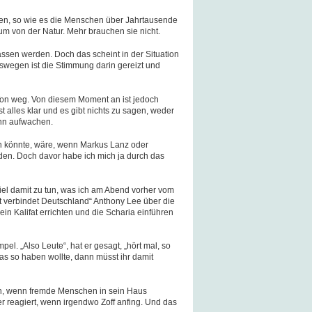
en, so wie es die Menschen über Jahrtausende
um von der Natur. Mehr brauchen sie nicht.
assen werden. Doch das scheint in der Situation
wegen ist die Stimmung darin gereizt und
on weg. Von diesem Moment an ist jedoch
st alles klar und es gibt nichts zu sagen, weder
ann aufwachen.
n könnte, wäre, wenn Markus Lanz oder
den. Doch davor habe ich mich ja durch das
iel damit zu tun, was ich am Abend vorher vom
 verbindet Deutschland“ Anthony Lee über die
in Kalifat errichten und die Scharia einführen
l. „Also Leute“, hat er gesagt, „hört mal, so
das so haben wollte, dann müsst ihr damit
en, wenn fremde Menschen in sein Haus
r reagiert, wenn irgendwo Zoff anfing. Und das