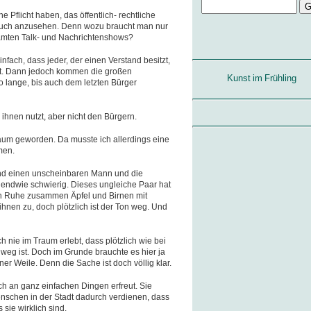
ne Pflicht haben, das öffentlich- rechtliche
 auch anzusehen. Denn wozu braucht man nur
mten Talk- und Nachrichtenshows?
ach, dass jeder, der einen Verstand besitzt,
ht. Dann jedoch kommen die großen
Kunst im Frühling
lange, bis auch dem letzten Bürger
hnen nutzt, aber nicht den Bürgern.
Traum geworden. Da musste ich allerdings eine
men.
und einen unscheinbaren Mann und die
rgendwie schwierig. Dieses ungleiche Paar hat
n Ruhe zusammen Äpfel und Birnen mit
ihnen zu, doch plötzlich ist der Ton weg. Und
h nie im Traum erlebt, dass plötzlich wie bei
eg ist. Doch im Grunde brauchte es hier ja
er Weile. Denn die Sache ist doch völlig klar.
ch an ganz einfachen Dingen erfreut. Sie
nschen in der Stadt dadurch verdienen, dass
sie wirklich sind.