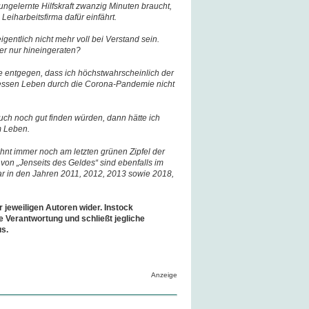
ungelernte Hilfskraft zwanzig Minuten braucht,
eiharbeitsfirma dafür einfährt.
igentlich nicht mehr voll bei Verstand sein.
ier nur hineingeraten?
e entgegen, dass ich höchstwahrscheinlich der
essen Leben durch die Corona-Pandemie nicht
ch noch gut finden würden, dann hätte ich
m Leben.
nt immer noch am letzten grünen Zipfel der
e von „Jenseits des Geldes“ sind ebenfalls im
r in den Jahren 2011, 2012, 2013 sowie 2018,
r jeweiligen Autoren wider. Instock
e Verantwortung und schließt jegliche
us.
Anzeige