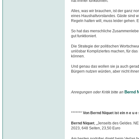
hat immer funktioniert.
Alles, was wir brauchen, ist der ganz n
eines Haushaltvorstandes. Gäste sind w
Regeln halten will, muss leider gehen. 
So hat das menschliche Zusammenleben 
gut funktioniert.
Die Strategie der politischen Wortschwu
unlösbar Kompliziertes machen, für das
können.
Und genau das wollen sie ja auch gerad
Bürgern nutzen würden, aber nicht ihnen
Bernd N
Anregungen oder Kritik bitte an
*******
Von Bernd Niquet ist ein n e u 
Bernd Niquet
, „Jenseits des Geldes. N
2023, 648 Seiten, 23,50 Euro
Am besten portofrei direkt beim Verlag b