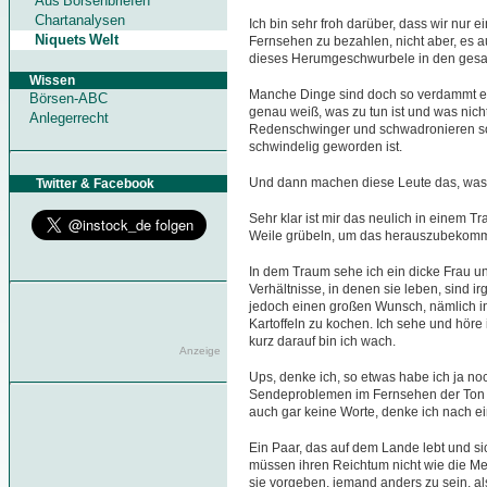
Aus Börsenbriefen
Chartanalysen
Ich bin sehr froh darüber, dass wir nur ei
Niquets Welt
Fernsehen zu bezahlen, nicht aber, es
dieses Herumgeschwurbele in den gesa
Wissen
Manche Dinge sind doch so verdammt einf
Börsen-ABC
genau weiß, was zu tun ist und was nic
Anlegerrecht
Redenschwinger und schwadronieren so 
schwindelig geworden ist.
Und dann machen diese Leute das, was i
Twitter & Facebook
Sehr klar ist mir das neulich in einem 
Weile grübeln, um das herauszubekom
In dem Traum sehe ich ein dicke Frau 
Verhältnisse, in denen sie leben, sind i
jedoch einen großen Wunsch, nämlich i
Kartoffeln zu kochen. Ich sehe und höre 
kurz darauf bin ich wach.
Anzeige
Ups, denke ich, so etwas habe ich ja noc
Sendeproblemen im Fernsehen der Ton w
auch gar keine Worte, denke ich nach ein
Ein Paar, das auf dem Lande lebt und si
müssen ihren Reichtum nicht wie die Me
sie vorgeben, jemand anders zu sein, als 