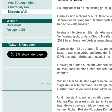
Aus Börsenbriefen
Chartanalysen
So langsam wird es jetzt richtig gruselig,
Niquets Welt
Denn es sind nicht mehr nur Hitzköpfe wi
Jahren des vergangenen Jahrhunderts z
Wissen
bedachte Zeitgenossen.
Börsen-ABC
Anlegerrecht
In einem Interview schildert der ehemal
Verfassungsschutz Hans-Georg Maaßen 
2021 beschlossenen Verfassungsschutz
Twitter & Facebook
Denn seitdem ist es erlaubt, Einzelper
lassen, was man vorher aufgrund der Erfa
DDR aus guten Gründen prinzipiell nicht 
Deswegen durften auch nur Gruppen b
musste, dass sie eine Gefahr für den Staa
könnten.
Wir sind hier heute also explizit in die 
Anzeige
Sage daher bitte niemand, die Vergleic
Deutschland seien heute komplett verkeh
Und man sieht ja, wohin das führt, wen
Markus Krall passiert ist, der ja nicht ei
irgendetwas gewesen ist, sondern nur 
vermeintlichen Rollator-Putsches Kontak