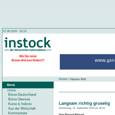
07.08.2026 - 10:13
Wo Sie neue
Boom-Börsen finden?!
Home
>
Niquets Welt
Menü
Home
Börse Deutschland
Börse Übersee
Langsam richtig gruselig
Kurse & Indizes
Aus der Wirtschaft
Donnerstag, 14. September 2023 um 08:22
Kommentare
Von Bernd Niquet