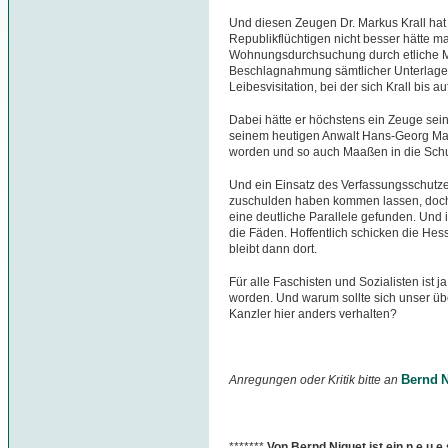
Und diesen Zeugen Dr. Markus Krall hat
Republikflüchtigen nicht besser hätte m
Wohnungsdurchsuchung durch etliche Ma
Beschlagnahmung sämtlicher Unterlage
Leibesvisitation, bei der sich Krall bis
Dabei hätte er höchstens ein Zeuge sein
seinem heutigen Anwalt Hans-Georg Maaße
worden und so auch Maaßen in die Sch
Und ein Einsatz des Verfassungsschutz
zuschulden haben kommen lassen, doch
eine deutliche Parallele gefunden. Und 
die Fäden. Hoffentlich schicken die Hes
bleibt dann dort.
Für alle Faschisten und Sozialisten ist
worden. Und warum sollte sich unser übe
Kanzler hier anders verhalten?
Bernd N
Anregungen oder Kritik bitte an
*******
Von Bernd Niquet ist ein n e u 