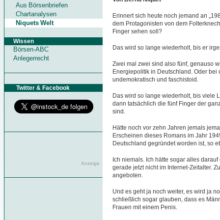
Aus Börsenbriefen
Chartanalysen
Erinnert sich heute noch jemand an „19
Niquets Welt
dem Protagonisten von dem Folterknecht 
Finger sehen soll?
Wissen
Das wird so lange wiederholt, bis er irge
Börsen-ABC
Anlegerrecht
Zwei mal zwei sind also fünf, genauso w
Energiepolitik in Deutschland. Oder bei 
undemokratisch und faschistoid.
Twitter & Facebook
Das wird so lange wiederholt, bis viele 
dann tatsächlich die fünf Finger der ga
sind.
Hätte noch vor zehn Jahren jemals jem
Erscheinen dieses Romans im Jahr 1949
Deutschland gegründet worden ist, so e
Ich niemals. Ich hätte sogar alles darau
Anzeige
gerade jetzt nicht im Internet-Zeitalter
angeboten.
Und es geht ja noch weiter, es wird ja n
schließlich sogar glauben, dass es Männ
Frauen mit einem Penis.