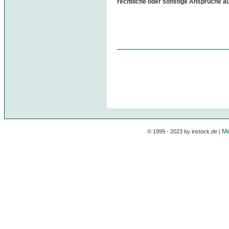
rechtliche oder sonstige Ansprüche a
Me
© 1999 - 2023 by instock.de |