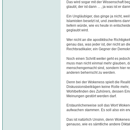
Das wird sogar mit der Wissenschaft be
glaubt, der ist dann ... , ja was ist er dan
Ein Ungläubiger, das ginge ja nicht, weil
Islamisten besetzt ist, und zweitens dan
liefern würde, wie es heute in entscheide
geglaubt wird.
Wer nicht an die apodiktische Richtigkeit
genau das, was jeder ist, der nicht an di
Rechtsradikaler, ein Gegner der Demokra
Noch einen Schritt weiter geht es jedo
muss man nicht einmal mehr glauben, da
menschengemacht sind, sondern hier rei
anderen beherrscht zu werden.
Denn bei der Wokeness spielt die Realit
Diskussionsbeiträgen keine Rolle mehr,
Wohlbefinden des Zuhörers, dessen Emp
Meinungen gestört werden darf.
Erstaunlicherweise soll das Wort Woken
aufwachen stammen. Es soll also ein er
Das ist natürlich Unsinn, denn Wokenes
genauso, wie es sämtliche andere Diktat