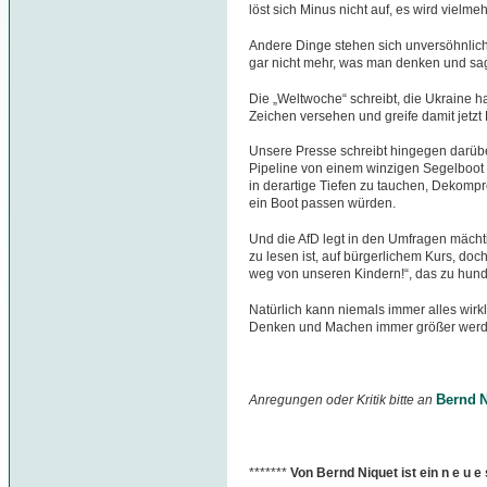
löst sich Minus nicht auf, es wird vielme
Andere Dinge stehen sich unversöhnlic
gar nicht mehr, was man denken und sag
Die „Weltwoche“ schreibt, die Ukraine
Zeichen versehen und greife damit jetzt
Unsere Presse schreibt hingegen darübe
Pipeline von einem winzigen Segelboot 
in derartige Tiefen zu tauchen, Dekompr
ein Boot passen würden.
Und die AfD legt in den Umfragen mächtig
zu lesen ist, auf bürgerlichem Kurs, doc
weg von unseren Kindern!“, das zu hunde
Natürlich kann niemals immer alles wirk
Denken und Machen immer größer werden,
Bernd N
Anregungen oder Kritik bitte an
*******
Von Bernd Niquet ist ein n e u 