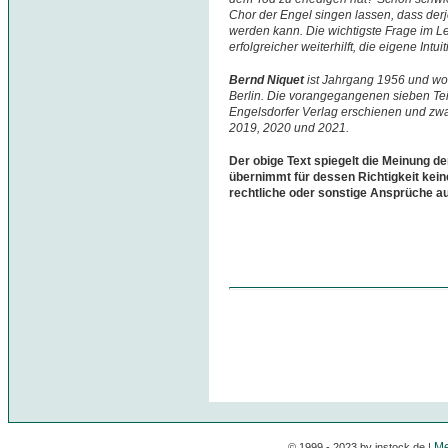
Chor der Engel singen lassen, dass derj
werden kann. Die wichtigste Frage im L
erfolgreicher weiterhilft, die eigene Int
Bernd Niquet
ist Jahrgang 1956 und woh
Berlin. Die vorangegangenen sieben Teil
Engelsdorfer Verlag erschienen und zwa
2019, 2020 und 2021.
Der obige Text spiegelt die Meinung de
übernimmt für dessen Richtigkeit kein
rechtliche oder sonstige Ansprüche a
Me
© 1999 - 2023 by instock.de |