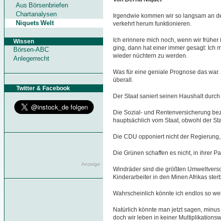
Aus Börsenbriefen
Chartanalysen
Irgendwie kommen wir so langsam an d
Niquets Welt
verkehrt herum funktionieren.
Ich erinnere mich noch, wenn wir frühe
Wissen
ging, dann hat einer immer gesagt: Ich m
Börsen-ABC
wieder nüchtern zu werden.
Anlegerrecht
Was für eine geniale Prognose das war
überall.
Twitter & Facebook
Der Staat saniert seinen Haushalt durc
Die Sozial- und Rentenversicherung bez
hauptsächlich vom Staat, obwohl der Staat
Die CDU opponiert nicht der Regierung,
Die Grünen schaffen es nicht, in ihrer
Anzeige
Windräder sind die größten Umweltvers
Kinderarbeiter in den Minen Afrikas ster
Wahrscheinlich könnte ich endlos so wei
Natürlich könnte man jetzt sagen, minus
doch wir leben in keiner Multiplikationsw