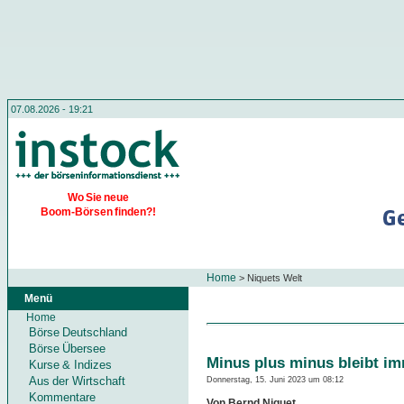
07.08.2026 - 19:21
Wo Sie neue
Boom-Börsen finden?!
Home
>
Niquets Welt
Menü
Home
Börse Deutschland
Börse Übersee
Minus plus minus bleibt i
Kurse & Indizes
Aus der Wirtschaft
Donnerstag, 15. Juni 2023 um 08:12
Kommentare
Von Bernd Niquet