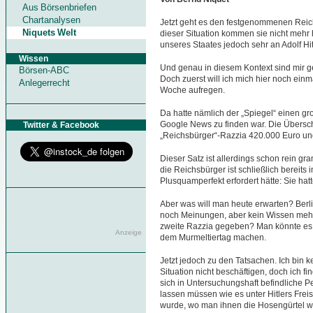
Aus Börsenbriefen
Chartanalysen
Jetzt geht es den festgenommenen Reic
Niquets Welt
dieser Situation kommen sie nicht mehr
unseres Staates jedoch sehr an Adolf Hitl
Wissen
Und genau in diesem Kontext sind mir 
Börsen-ABC
Doch zuerst will ich mich hier noch ei
Anlegerrecht
Woche aufregen.
Da hatte nämlich der „Spiegel“ einen groß
Google News zu finden war. Die Überschri
Twitter & Facebook
„Reichsbürger“-Razzia 420.000 Euro und
Dieser Satz ist allerdings schon rein g
die Reichsbürger ist schließlich bereit
Plusquamperfekt erfordert hätte: Sie hatt
Aber was will man heute erwarten? Berli
noch Meinungen, aber kein Wissen mehr
zweite Razzia gegeben? Man könnte es 
Anzeige
dem Murmeltiertag machen.
Jetzt jedoch zu den Tatsachen. Ich bin ke
Situation nicht beschäftigen, doch ich f
sich in Untersuchungshaft befindliche P
lassen müssen wie es unter Hitlers Frei
wurde, wo man ihnen die Hosengürtel 