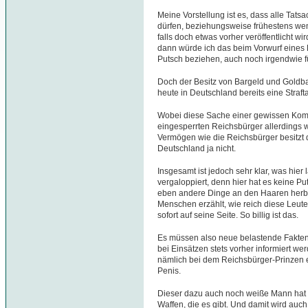
Meine Vorstellung ist es, dass alle Tats
dürfen, beziehungsweise frühestens wen
falls doch etwas vorher veröffentlicht wi
dann würde ich das beim Vorwurf eines P
Putsch beziehen, auch noch irgendwie für
Doch der Besitz von Bargeld und Goldbar
heute in Deutschland bereits eine Straf
Wobei diese Sache einer gewissen Komik
eingesperrten Reichsbürger allerdings
Vermögen wie die Reichsbürger besitzt 
Deutschland ja nicht.
Insgesamt ist jedoch sehr klar, was hier l
vergaloppiert, denn hier hat es keine 
eben andere Dinge an den Haaren her
Menschen erzählt, wie reich diese Leute 
sofort auf seine Seite. So billig ist das.
Es müssen also neue belastende Fakten 
bei Einsätzen stets vorher informiert we
nämlich bei dem Reichsbürger-Prinzen e
Penis.
Dieser dazu auch noch weiße Mann hat ta
Waffen, die es gibt. Und damit wird auch p