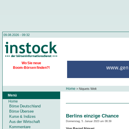
09.08.2026 - 09:32
Wo Sie neue
Boom-Börsen finden?!
Home
>
Niquets Welt
Menü
Home
Börse Deutschland
Börse Übersee
Berlins einzige Chance
Kurse & Indizes
Aus der Wirtschaft
Donnerstag, 5. Januar 2023 um 06:39
Kommentare
Von Bernd Niquet