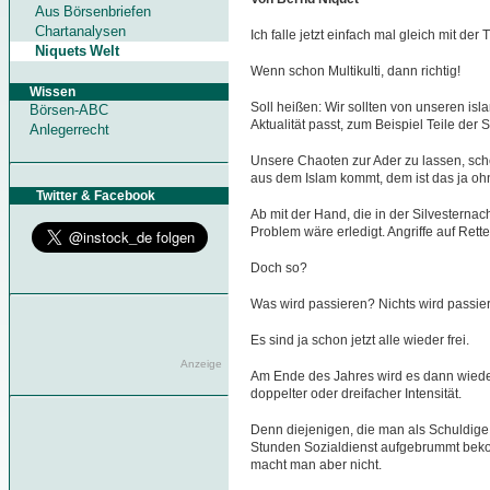
Aus Börsenbriefen
Chartanalysen
Ich falle jetzt einfach mal gleich mit der
Niquets Welt
Wenn schon Multikulti, dann richtig!
Wissen
Soll heißen: Wir sollten von unseren i
Börsen-ABC
Aktualität passt, zum Beispiel Teile der 
Anlegerrecht
Unsere Chaoten zur Ader zu lassen, sche
aus dem Islam kommt, dem ist das ja ohn
Twitter & Facebook
Ab mit der Hand, die in der Silvesternac
Problem wäre erledigt. Angriffe auf Ret
Doch so?
Was wird passieren? Nichts wird passie
Es sind ja schon jetzt alle wieder frei.
Anzeige
Am Ende des Jahres wird es dann wiede
doppelter oder dreifacher Intensität.
Denn diejenigen, die man als Schuldige h
Stunden Sozialdienst aufgebrummt beko
macht man aber nicht.