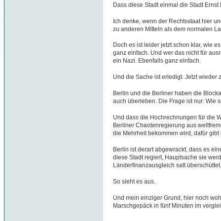
Dass diese Stadt einmal die Stadt Ernst R
Ich denke, wenn der Rechtsstaat hier u
zu anderen Mitteln als dem normalen La
Doch es ist leider jetzt schon klar, wie e
ganz einfach. Und wer das nicht für ausre
ein Nazi. Ebenfalls ganz einfach.
Und die Sache ist erledigt. Jetzt wiede
Berlin und die Berliner haben die Block
auch überleben. Die Frage ist nur: Wie
Und dass die Hochrechnungen für die W
Berliner Chaotenregierung aus weltfre
die Mehrheit bekommen wird, dafür gibt
Berlin ist derart abgewrackt, dass es ei
diese Stadt regiert, Hauptsache sie we
Länderfinanzausgleich satt überschüttet
So sieht es aus.
Und mein einziger Grund, hier noch wohne
Marschgepäck in fünf Minuten im vergle