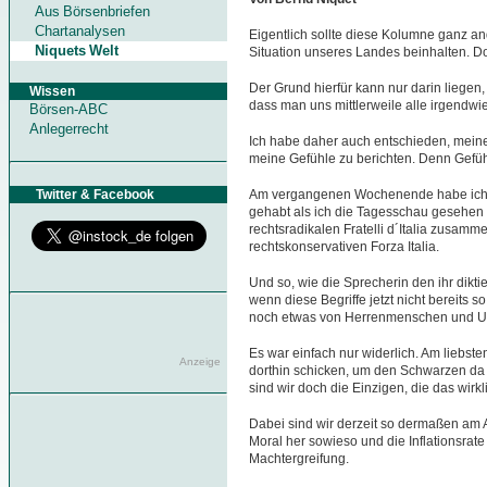
Aus Börsenbriefen
Chartanalysen
Eigentlich sollte diese Kolumne ganz a
Niquets Welt
Situation unseres Landes beinhalten. Doc
Der Grund hierfür kann nur darin liegen,
Wissen
dass man uns mittlerweile alle irgendwi
Börsen-ABC
Anlegerrecht
Ich habe daher auch entschieden, meine
meine Gefühle zu berichten. Denn Gefüh
Twitter & Facebook
Am vergangenen Wochenende habe ich 
gehabt als ich die Tagesschau gesehen hab
rechtsradikalen Fratelli d´Italia zusamm
rechtskonservativen Forza Italia.
Und so, wie die Sprecherin den ihr dikti
wenn diese Begriffe jetzt nicht bereits 
noch etwas von Herrenmenschen und U
Es war einfach nur widerlich. Am liebst
Anzeige
dorthin schicken, um den Schwarzen da 
sind wir doch die Einzigen, die das wirkl
Dabei sind wir derzeit so dermaßen am Ar
Moral her sowieso und die Inflationsrate 
Machtergreifung.