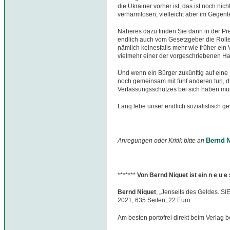
die Ukrainer vorher ist, das ist noch nich
verharmlosen, vielleicht aber im Gegent
Näheres dazu finden Sie dann in der Pr
endlich auch vom Gesetzgeber die Rolle
nämlich keinesfalls mehr wie früher ein V
vielmehr einer der vorgeschriebenen Ha
Und wenn ein Bürger zukünftig auf eine
noch gemeinsam mit fünf anderen tun, di
Verfassungsschutzes bei sich haben müsse
Lang lebe unser endlich sozialistisch g
Bernd N
Anregungen oder Kritik bitte an
*******
Von Bernd Niquet ist ein n e u 
Bernd Niquet
, „Jenseits des Geldes. S
2021, 635 Seiten, 22 Euro
Am besten portofrei direkt beim Verlag b