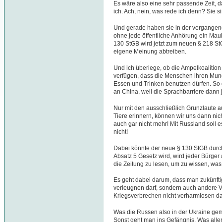
Es wäre also eine sehr passende Zeit, d
ich. Ach, nein, was rede ich denn? Sie s
Und gerade haben sie in der vergange
ohne jede öffentliche Anhörung ein Mau
130 StGB wird jetzt zum neuen § 218 St
eigene Meinung abtreiben.
Und ich überlege, ob die Ampelkoalition 
verfügen, dass die Menschen ihren Mun
Essen und Trinken benutzen dürfen. So
an China, weil die Sprachbarriere dann j
Nur mit den ausschließlich Grunzlaute 
Tiere erinnern, können wir uns dann nic
auch gar nicht mehr! Mit Russland soll 
nicht!
Dabei könnte der neue § 130 StGB dur
Absatz 5 Gesetz wird, wird jeder Bürge
die Zeitung zu lesen, um zu wissen, wa
Es geht dabei darum, dass man zukünfti
verleugnen darf, sondern auch andere 
Kriegsverbrechen nicht verharmlosen da
Was die Russen also in der Ukraine gem
Sonst geht man ins Gefängnis. Was all