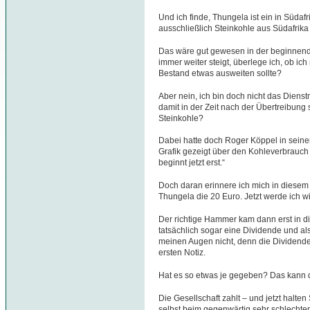
Und ich finde, Thungela ist ein in Südaf
ausschließlich Steinkohle aus Südafrika 
Das wäre gut gewesen in der beginnend
immer weiter steigt, überlege ich, ob ic
Bestand etwas ausweiten sollte?
Aber nein, ich bin doch nicht das Dien
damit in der Zeit nach der Übertreibung 
Steinkohle?
Dabei hatte doch Roger Köppel in seine
Grafik gezeigt über den Kohleverbrauch 
beginnt jetzt erst.“
Doch daran erinnere ich mich in diesem 
Thungela die 20 Euro. Jetzt werde ich wir
Der richtige Hammer kam dann erst in 
tatsächlich sogar eine Dividende und al
meinen Augen nicht, denn die Dividende i
ersten Notiz.
Hat es so etwas je gegeben? Das kann doc
Die Gesellschaft zahlt – und jetzt halten 
selbst beim gegenwärtig sehr schlecht