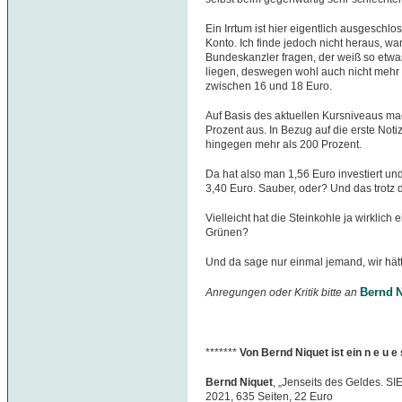
Ein Irrtum ist hier eigentlich ausgeschl
Konto. Ich finde jedoch nicht heraus, w
Bundeskanzler fragen, der weiß so etwas
liegen, deswegen wohl auch nicht mehr 
zwischen 16 und 18 Euro.
Auf Basis des aktuellen Kursniveaus ma
Prozent aus. In Bezug auf die erste Noti
hingegen mehr als 200 Prozent.
Da hat also man 1,56 Euro investiert u
3,40 Euro. Sauber, oder? Und das trotz 
Vielleicht hat die Steinkohle ja wirklich 
Grünen?
Und da sage nur einmal jemand, wir hätte
Bernd N
Anregungen oder Kritik bitte an
*******
Von Bernd Niquet ist ein n e u 
Bernd Niquet
, „Jenseits des Geldes. S
2021, 635 Seiten, 22 Euro