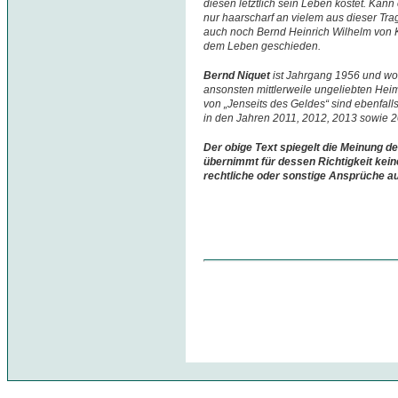
diesen letztlich sein Leben kostet. Kan
nur haarscharf an vielem aus dieser Tra
auch noch Bernd Heinrich Wilhelm von K
dem Leben geschieden.
Bernd Niquet
ist Jahrgang 1956 und w
ansonsten mittlerweile ungeliebten Hei
von „Jenseits des Geldes“ sind ebenfall
in den Jahren 2011, 2012, 2013 sowie 
Der obige Text spiegelt die Meinung de
übernimmt für dessen Richtigkeit kein
rechtliche oder sonstige Ansprüche a