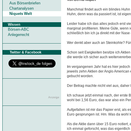
Aus Börsenbriefen
Chartanalysen
Manchmal findet auch ein blindes Huhn e
Niquets Welt
Huhn, denn was da passiert ist, ist eigen
Leider habe ich das alles jedoch erst vi
Wissen
marginal profitieren. Meine Güte, wenn 
Börsen-ABC
schließlich bin ich ja direkt mit der Na
Anlegerrecht
Wer denkt aber auch an Steinkohle? Für 
Twitter & Facebook
Schon seit Ewigkeiten besitze ich Aktie
die werde ich sicher auch weitervererben
Im vergangenen Jahr hat es hier jedoch 
jeweils zehn Aktien der Anglo American
gebucht worden.
Der Betrag machte nicht viel aus, daher
Ich schaue jetzt einmal nach, der erste
Anzeige
wohl bei 1,56 Euro, das war also ein Pe
Aufgefallen ist mir das Papier erst, als
Euro gesprungen ist. Hm. Was da wohl lo
Als die Aktie dann über 15 Euro notiert,
ich einmal geforscht, was das eigentlich