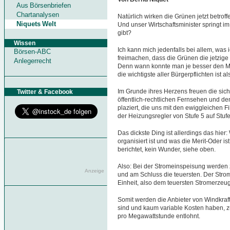
Aus Börsenbriefen
Chartanalysen
Natürlich wirken die Grünen jetzt betro
Niquets Welt
Und unser Wirtschaftsminister springt im 
gibt?
Wissen
Ich kann mich jedenfalls bei allem, was
Börsen-ABC
freimachen, dass die Grünen die jetzig
Anlegerrecht
Denn wann konnte man je besser den Me
die wichtigste aller Bürgerpflichten ist als
Im Grunde ihres Herzens freuen die sich
Twitter & Facebook
öffentlich-rechtlichen Fernsehen und de
plaziert, die uns mit den ewiggleichen
der Heizungsregler von Stufe 5 auf Stufe 
Das dickste Ding ist allerdings das hier
organisiert ist und was die Merit-Oder i
berichtet, kein Wunder, siehe oben.
Also: Bei der Stromeinspeisung werden
Anzeige
und am Schluss die teuersten. Der Stromp
Einheit, also dem teuersten Stromerzeug
Somit werden die Anbieter von Windkraft
sind und kaum variable Kosten haben, z
pro Megawattstunde entlohnt.