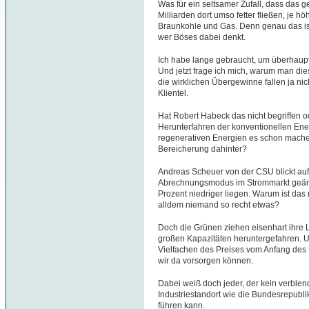
Was für ein seltsamer Zufall, dass das g
Milliarden dort umso fetter fließen, je 
Braunkohle und Gas. Denn genau das ist 
wer Böses dabei denkt.
Ich habe lange gebraucht, um überhaupt 
Und jetzt frage ich mich, warum man dies
die wirklichen Übergewinne fallen ja nic
Klientel.
Hat Robert Habeck das nicht begriffen od
Herunterfahren der konventionellen Ener
regenerativen Energien es schon mache
Bereicherung dahinter?
Andreas Scheuer von der CSU blickt auf
Abrechnungsmodus im Strommarkt geänd
Prozent niedriger liegen. Warum ist das
alldem niemand so recht etwas?
Doch die Grünen ziehen eisenhart ihre 
großen Kapazitäten heruntergefahren. U
Vielfachen des Preises vom Anfang des
wir da vorsorgen können.
Dabei weiß doch jeder, der kein verblen
Industriestandort wie die Bundesrepubl
führen kann.