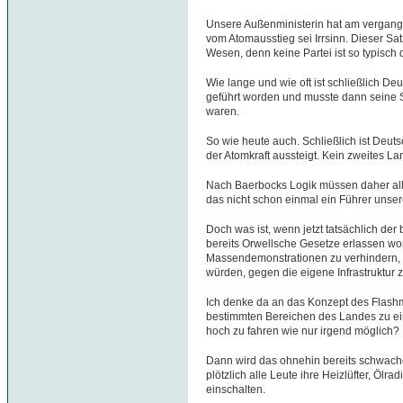
Unsere Außenministerin hat am vergan
vom Atomausstieg sei Irrsinn. Dieser Satz
Wesen, denn keine Partei ist so typisch
Wie lange und wie oft ist schließlich D
geführt worden und musste dann seine 
waren.
So wie heute auch. Schließlich ist Deut
der Atomkraft aussteigt. Kein zweites Lan
Nach Baerbocks Logik müssen daher alle
das nicht schon einmal ein Führer unse
Doch was ist, wenn jetzt tatsächlich de
bereits Orwellsche Gesetze erlassen wo
Massendemonstrationen zu verhindern,
würden, gegen die eigene Infrastruktur
Ich denke da an das Konzept des Flash
bestimmten Bereichen des Landes zu ei
hoch zu fahren wie nur irgend möglich?
Dann wird das ohnehin bereits schwache
plötzlich alle Leute ihre Heizlüfter, Öl
einschalten.