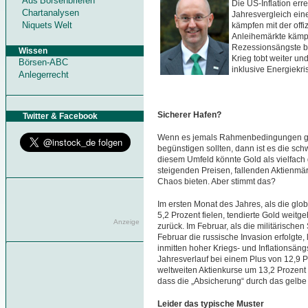
Aus Börsenbriefen
Die US-Inflation erre
Chartanalysen
Jahresvergleich ein
Niquets Welt
kämpfen mit der off
Anleihemärkte kämp
Rezessionsängste b
Wissen
Krieg tobt weiter un
Börsen-ABC
inklusive Energiekris
Anlegerrecht
Sicherer Hafen?
Twitter & Facebook
Wenn es jemals Rahmenbedingungen gab
begünstigen sollten, dann ist es die sch
diesem Umfeld könnte Gold als vielfach 
steigenden Preisen, fallenden Aktienmä
Chaos bieten. Aber stimmt das?
Im ersten Monat des Jahres, als die glo
5,2 Prozent fielen, tendierte Gold weitg
Anzeige
zurück. Im Februar, als die militärisc
Februar die russische Invasion erfolgte,
inmitten hoher Kriegs- und Inflationsängs
Jahresverlauf bei einem Plus von 12,9 P
weltweiten Aktienkurse um 13,2 Prozen
dass die „Absicherung“ durch das gelbe 
Leider das typische Muster