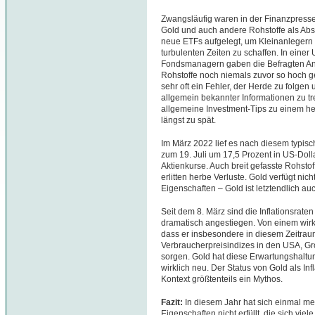
Zwangsläufig waren in der Finanzpress
Gold und auch andere Rohstoffe als Ab
neue ETFs aufgelegt, um Kleinanlegern
turbulenten Zeiten zu schaffen. In eine
Fondsmanagern gaben die Befragten Anfa
Rohstoffe noch niemals zuvor so hoch ge
sehr oft ein Fehler, der Herde zu folge
allgemein bekannter Informationen zu tref
allgemeine Investment-Tips zu einem he
längst zu spät.
Im März 2022 lief es nach diesem typisc
zum 19. Juli um 17,5 Prozent in US-Doll
Aktienkurse. Auch breit gefasste Rohstof
erlitten herbe Verluste. Gold verfügt ni
Eigenschaften – Gold ist letztendlich auc
Seit dem 8. März sind die Inflationsrate
dramatisch angestiegen. Von einem wirk
dass er insbesondere in diesem Zeitrau
Verbraucherpreisindizes in den USA, Gr
sorgen. Gold hat diese Erwartungshaltung 
wirklich neu. Der Status von Gold als In
Kontext größtenteils ein Mythos.
Fazit:
In diesem Jahr hat sich einmal me
Eigenschaften nicht erfüllt, die sich vie