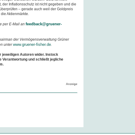
t, der Inflationsschutz ist nicht gegeben und die
u überprüfen – gerade auch weil der Goldpreis
s die Aktienmärkte.
feedback@gruener-
e per E-Mail an
Chairman der Vermögensverwaltung Grüner
www.gruener-fisher.de
en unter
.
r jeweiligen Autoren wider. Instock
e Verantwortung und schließt jegliche
us.
Anzeige