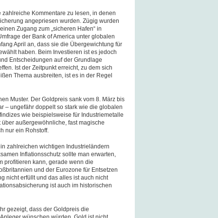
e zahlreiche Kommentare zu lesen, in denen
sicherung angepriesen wurden. Zügig wurden
 einen Zugang zum „sicheren Hafen“ in
r Umfrage der Bank of America unter globalen
ng April an, dass sie die Übergewichtung für
wählt haben. Beim Investieren ist es jedoch
n und Entscheidungen auf der Grundlage
fen. Ist der Zeitpunkt erreicht, zu dem sich
ißen Thema ausbreiten, ist es in der Regel
hen Muster. Der Goldpreis sank vom 8. März bis
ar – ungefähr doppelt so stark wie die globalen
findizes wie beispielsweise für Industriemetalle
cht über außergewöhnliche, fast magische
h nur ein Rohstoff.
n in zahlreichen wichtigen Industrieländern
samen Inflationsschutz sollte man erwarten,
m profitieren kann, gerade wenn die
oßbritannien und der Eurozone für Entsetzen
nicht erfüllt und das alles ist auch nicht
flationsabsicherung ist auch im historischen
hr gezeigt, dass der Goldpreis die
le Anleger wünschen würden. Gold ist nicht