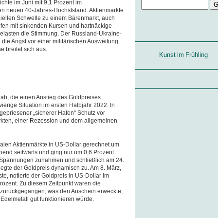
ichte im Juni mit 9,1 Prozent im
en neuen 40-Jahres-Höchststand. Aktienmärkte
iziellen Schwelle zu einem Bärenmarkt, auch
fen mit sinkenden Kursen und hartnäckige
elasten die Stimmung. Der Russland-Ukraine-
d die Angst vor einer militärischen Ausweitung
e breitet sich aus.
Kunst im Frühling
, die einen Anstieg des Goldpreises
wierige Situation im ersten Halbjahr 2022. In
gepriesener „sicherer Hafen“ Schutz vor
rkten, einer Rezession und dem allgemeinen
balen Aktienmärkte in US-Dollar gerechnet um
ehend seitwärts und ging nur um 0,6 Prozent
hen Spannungen zunahmen und schließlich am 24.
 legte der Goldpreis dynamisch zu. Am 8. März,
te, notierte der Goldpreis in US-Dollar im
rozent. Zu diesem Zeitpunkt waren die
t zurückgegangen, was den Anschein erweckte,
Edelmetall gut funktionieren würde.