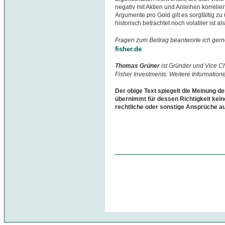
negativ mit Aktien und Anleihen korrelier
Argumente pro Gold gilt es sorgfältig z
historisch betrachtet noch volatiler ist al
Fragen zum Beitrag beantworte ich gern
fisher.de
.
Thomas Grüner
ist Gründer und Vice 
Fisher Investments. Weitere Information
Der obige Text spiegelt die Meinung de
übernimmt für dessen Richtigkeit kein
rechtliche oder sonstige Ansprüche a