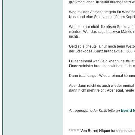
größtmöglicher Brutalität durchgesetzt 
Weg mit den Abstandsregeln für Windräde
Nase und eine Solarzelle auf dem Kopf t
Wenn da nur nicht die bösen Spekulante
würden. Wer das sagt, hat zwar Märkte 
nichts.
Geld spielt heute ja nur noch beim Wei
der Steckdose. Ganz brandaktuell: 300 M
Früher einmal war Geld knapp, heute ist
Finanzminister brauchen wir bald nicht 
Dann ist alles gut. Wieder einmal können 
Aber dann reicht es auch wieder einmal f
dann nicht mehr reicht. Aber egal, heute
Bernd N
Anregungen oder Kritik bitte an
*******
Von Bernd Niquet ist ein n e u 