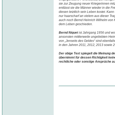
sie zur Zeugung neuer Kriegerinnen m
entlässt sie die Männer wieder in die Fre
diesen letztlich sein Leben kostet. Kan
nur haarscharf an vielem aus dieser Tra
auch noch Bernd Heinrich Wilhelm von K
dem Leben geschieden.
Bernd Niquet
ist Jahrgang 1956 und w
ansonsten mittlerweile ungeliebten Hei
von „Jenseits des Geldes“ sind ebenfall
in den Jahren 2011, 2012, 2013 sowie 
Der obige Text spiegelt die Meinung de
übernimmt für dessen Richtigkeit kein
rechtliche oder sonstige Ansprüche a