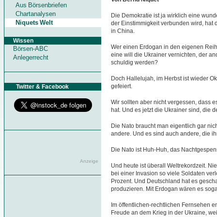
Aus Börsenbriefen
Chartanalysen
Die Demokratie ist ja wirklich eine wun
Niquets Welt
der Einstimmigkeit verbunden wird, hat
in China.
Wissen
Wer einen Erdogan in den eigenen Reihen
Börsen-ABC
eine will die Ukrainer vernichten, der a
Anlegerrecht
schuldig werden?
Doch Hallelujah, im Herbst ist wieder Okt
gefeiert.
Twitter & Facebook
Wir sollten aber nicht vergessen, dass 
hat. Und es jetzt die Ukrainer sind, die 
Die Nato braucht man eigentlich gar ni
andere. Und es sind auch andere, die ih
Die Nato ist Huh-Huh, das Nachtgespens
Anzeige
Und heute ist überall Weltrekordzeit. Ni
bei einer Invasion so viele Soldaten ver
Prozent. Und Deutschland hat es geschaff
produzieren. Mit Erdogan wären es sogar
Im öffentlichen-rechtlichen Fernsehen en
Freude an dem Krieg in der Ukraine, we