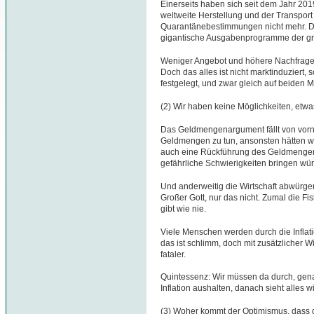
Einerseits haben sich seit dem Jahr 201
weltweite Herstellung und der Transport 
Quarantänebestimmungen nicht mehr. De
gigantische Ausgabenprogramme der gro
Weniger Angebot und höhere Nachfrage m
Doch das alles ist nicht marktinduziert,
festgelegt, und zwar gleich auf beiden M
(2) Wir haben keine Möglichkeiten, etwas
Das Geldmengenargument fällt von vornhe
Geldmengen zu tun, ansonsten hätten wir
auch eine Rückführung des Geldmenge
gefährliche Schwierigkeiten bringen wür
Und anderweitig die Wirtschaft abwürg
Großer Gott, nur das nicht. Zumal die Fi
gibt wie nie.
Viele Menschen werden durch die Inflati
das ist schlimm, doch mit zusätzlicher W
fataler.
Quintessenz: Wir müssen da durch, gen
Inflation aushalten, danach sieht alles 
(3) Woher kommt der Optimismus, dass di