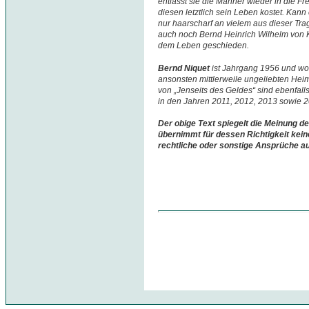
entlässt sie die Männer wieder in die Fre
diesen letztlich sein Leben kostet. Kan
nur haarscharf an vielem aus dieser Tra
auch noch Bernd Heinrich Wilhelm von K
dem Leben geschieden.
Bernd Niquet
ist Jahrgang 1956 und w
ansonsten mittlerweile ungeliebten Hei
von „Jenseits des Geldes“ sind ebenfall
in den Jahren 2011, 2012, 2013 sowie 
Der obige Text spiegelt die Meinung de
übernimmt für dessen Richtigkeit kein
rechtliche oder sonstige Ansprüche a