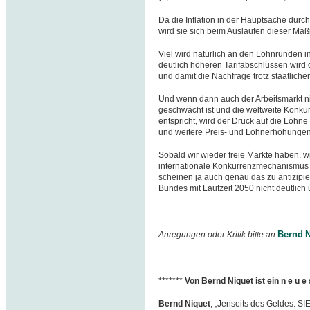
Da die Inflation in der Hauptsache durch 
wird sie sich beim Auslaufen dieser Ma
Viel wird natürlich an den Lohnrunden i
deutlich höheren Tarifabschlüssen wird
und damit die Nachfrage trotz staatlic
Und wenn dann auch der Arbeitsmarkt n
geschwächt ist und die weltweite Konkur
entspricht, wird der Druck auf die Löhn
und weitere Preis- und Lohnerhöhungen 
Sobald wir wieder freie Märkte haben, wi
internationale Konkurrenzmechanismus l
scheinen ja auch genau das zu antizipi
Bundes mit Laufzeit 2050 nicht deutlich 
Bernd N
Anregungen oder Kritik bitte an
*******
Von Bernd Niquet ist ein n e u 
Bernd Niquet
, „Jenseits des Geldes. S