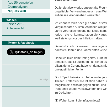
Aus Börsenbriefen
Chartanalysen
Da ist sie also wieder, unsere alte Freund
Niquets Welt
ungeliebter Verwandtenbesuch zum Weihn
auf dieses Wiedersehen verzichten.
Wissen
Ich erinnere mich noch gut daran, als w
Börsen-ABC
vergleichbaren Ausmaßes hatten wie jet
Anlegerrecht
Jahre verdreifachen und der Neue Markt
jedoch, die ich kannte, haben die Hauss
weil sie Angst vor der Inflation hatten.
Twitter & Facebook
Damals bin ich mit meiner These regelr
nächsten Jahren und Jahrzehnten keine 
Habe ich mich damit jetzt geirrt? Fünf
gehalten, das ist auf jeden Fall schon 
bitten, denn Corona habe ich damals nich
unverzeihlicher Fehler.
Doch Spaß beiseite. Ich habe zu der jetz
Anzeige
Thesen: Erstens ist die Inflation nahezu
Möglichkeit, etwas dagegen zu tun, und d
Pandemie wieder verschwinden und wir 
zurückkehren.
(1) Woher kommt die Inflation jetzt?