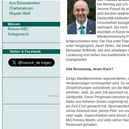
Aus Börsenbriefen
Am Montag gab US-P
Chartanalysen
Jerome Powell für ei
Niquets Welt
jetzt darüber spekul
Geldpolitik bedeuten
Unsicherheit bezüg
Wissen
verringert. Die noch
Börsen-ABC
ebenfalls in Kürze 
Anlegerrecht
Wiederernennung Po
fortgeschrieben wird. Die Fed unter Pow
unter Vorgängerin Janet Yellen, die wie
Bernanke fortführte. Alle drei arbeiteten
Twitter & Facebook
Lockerung und ließen das traditionelle
unangetastet.
Alte Besetzung, neuer Kurs?
Einige Marktteilnehmer argumentieren,
Veränderungen einhergehen wird. So sin
Zinserhöhungen zurückhielt, um die Wa
erhöhen. Jetzt, da sein Job gesichert ist
Anzeige
Geldpolitik. Diese Prognosen beruhen g
Natur aus höheren Zinsen zugeneigt ist, a
als Fed-Chef gemacht hat. Sprichwörtli
seiner Amtszeit eine „kleine Pille“ ein u
oder sagte. Zugeschrieben wird dieses 
McChesney Martin, und viele seiner Nac
Redensart gehalten.