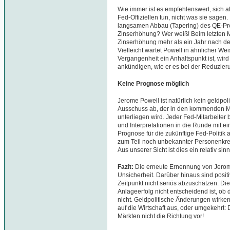
Wie immer ist es empfehlenswert, sich a
Fed-Offiziellen tun, nicht was sie sagen
langsamen Abbau (Tapering) des QE-Pro
Zinserhöhung? Wer weiß! Beim letzten Ma
Zinserhöhung mehr als ein Jahr nach
Vielleicht wartet Powell in ähnlicher Wei
Vergangenheit ein Anhaltspunkt ist, wird
ankündigen, wie er es bei der Reduzier
Keine Prognose möglich
Jerome Powell ist natürlich kein geldpoli
Ausschuss ab, der in den kommenden 
unterliegen wird. Jeder Fed-Mitarbeiter
und Interpretationen in die Runde mit ei
Prognose für die zukünftige Fed-Politik a
zum Teil noch unbekannter Personenkrei
Aus unserer Sicht ist dies ein relativ si
Fazit:
Die erneute Ernennung von Jerom
Unsicherheit. Darüber hinaus sind posi
Zeitpunkt nicht seriös abzuschätzen. Die 
Anlageerfolg nicht entscheidend ist, ob d
nicht. Geldpolitische Änderungen wirken
auf die Wirtschaft aus, oder umgekehrt
Märkten nicht die Richtung vor!