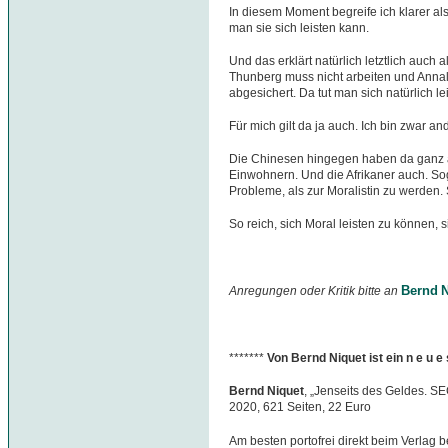
In diesem Moment begreife ich klarer al
man sie sich leisten kann.
Und das erklärt natürlich letztlich auch a
Thunberg muss nicht arbeiten und Annal
abgesichert. Da tut man sich natürlich lei
Für mich gilt da ja auch. Ich bin zwar an
Die Chinesen hingegen haben da ganz a
Einwohnern. Und die Afrikaner auch. So
Probleme, als zur Moralistin zu werden.
So reich, sich Moral leisten zu können, 
Bernd N
Anregungen oder Kritik bitte an
*******
Von Bernd Niquet ist ein n e u 
Bernd Niquet
, „Jenseits des Geldes. S
2020, 621 Seiten, 22 Euro
Am besten portofrei direkt beim Verlag b