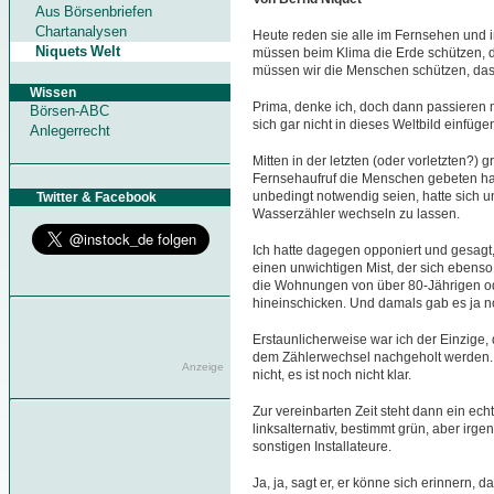
Aus Börsenbriefen
Chartanalysen
Heute reden sie alle im Fernsehen und i
Niquets Welt
müssen beim Klima die Erde schützen, 
müssen wir die Menschen schützen, das
Wissen
Prima, denke ich, doch dann passieren m
Börsen-ABC
sich gar nicht in dieses Weltbild einfüge
Anlegerrecht
Mitten in der letzten (oder vorletzten?)
Fernsehaufruf die Menschen gebeten hatt
unbedingt notwendig seien, hatte sich 
Twitter & Facebook
Wasserzähler wechseln zu lassen.
Ich hatte dagegen opponiert und gesagt,
einen unwichtigen Mist, der sich ebenso
die Wohnungen von über 80-Jährigen od
hineinschicken. Und damals gab es ja no
Erstaunlicherweise war ich der Einzige, d
dem Zählerwechsel nachgeholt werden. Mi
Anzeige
nicht, es ist noch nicht klar.
Zur vereinbarten Zeit steht dann ein ech
linksalternativ, bestimmt grün, aber irg
sonstigen Installateure.
Ja, ja, sagt er, er könne sich erinnern, d