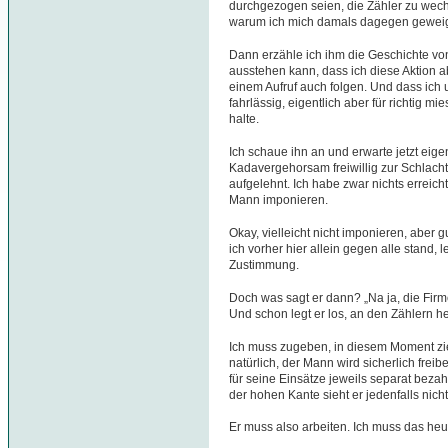
durchgezogen seien, die Zähler zu wechse
warum ich mich damals dagegen gewei
Dann erzähle ich ihm die Geschichte vo
ausstehen kann, dass ich diese Aktion a
einem Aufruf auch folgen. Und dass ich 
fahrlässig, eigentlich aber für richtig mie
halte.
Ich schaue ihn an und erwarte jetzt eig
Kadavergehorsam freiwillig zur Schlach
aufgelehnt. Ich habe zwar nichts erreic
Mann imponieren.
Okay, vielleicht nicht imponieren, aber 
ich vorher hier allein gegen alle stand
Zustimmung.
Doch was sagt er dann? „Na ja, die Firm
Und schon legt er los, an den Zählern 
Ich muss zugeben, in diesem Moment zie
natürlich, der Mann wird sicherlich freibe
für seine Einsätze jeweils separat bezah
der hohen Kante sieht er jedenfalls nicht
Er muss also arbeiten. Ich muss das heu