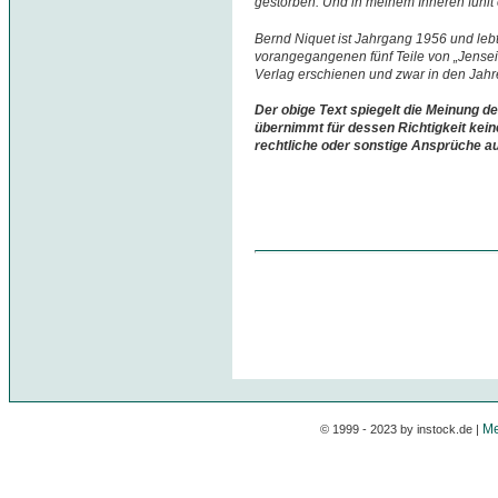
gestorben. Und in meinem Inneren fühlt e
Bernd Niquet ist Jahrgang 1956 und lebt
vorangegangenen fünf Teile von „Jenseit
Verlag erschienen und zwar in den Jah
Der obige Text spiegelt die Meinung de
übernimmt für dessen Richtigkeit kein
rechtliche oder sonstige Ansprüche a
Me
© 1999 - 2023 by instock.de |