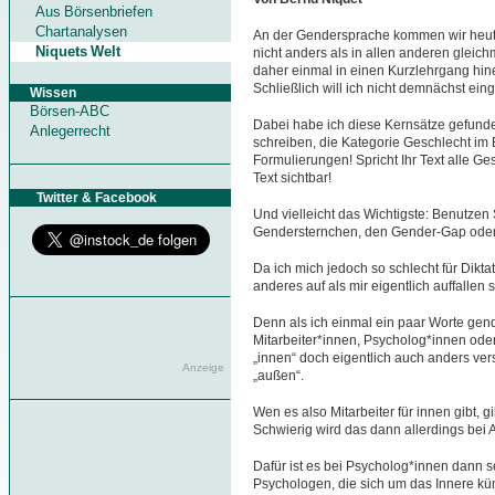
Aus Börsenbriefen
Chartanalysen
An der Gendersprache kommen wir heute w
Niquets Welt
nicht anders als in allen anderen glei
daher einmal in einen Kurzlehrgang hin
Schließlich will ich nicht demnächst ein
Wissen
Börsen-ABC
Dabei habe ich diese Kernsätze gefunde
Anlegerrecht
schreiben, die Kategorie Geschlecht im 
Formulierungen! Spricht Ihr Text alle G
Text sichtbar!
Twitter & Facebook
Und vielleicht das Wichtigste: Benutze
Gendersternchen, den Gender-Gap oder
Da ich mich jedoch so schlecht für Diktat
anderes auf als mir eigentlich auffallen s
Denn als ich einmal ein paar Worte gen
Mitarbeiter*innen, Psycholog*innen oder
„innen“ doch eigentlich auch anders ver
Anzeige
„außen“.
Wen es also Mitarbeiter für innen gibt, 
Schwierig wird das dann allerdings bei 
Dafür ist es bei Psycholog*innen dann 
Psychologen, die sich um das Innere kü