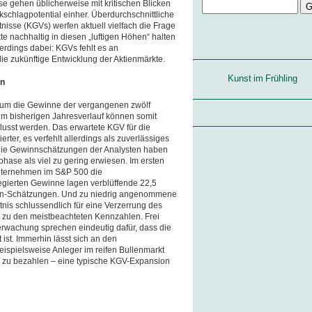
se gehen üblicherweise mit kritischen Blicken
kschlagpotential einher. Überdurchschnittliche
nisse (KGVs) werfen aktuell vielfach die Frage
kte nachhaltig in diesen „luftigen Höhen“ halten
lerdings dabei: KGVs fehlt es an
die zukünftige Entwicklung der Aktienmärkte.
Kunst im Frühling
en
h um die Gewinne der vergangenen zwölf
m bisherigen Jahresverlauf können somit
flusst werden. Das erwartete KGV für die
erter, es verfehlt allerdings als zuverlässiges
Die Gewinnschätzungen der Analysten haben
phase als viel zu gering erwiesen. Im ersten
nternehmen im S&P 500 die
gierten Gewinne lagen verblüffende 22,5
en-Schätzungen. Und zu niedrig angenommene
is schlussendlich für eine Verzerrung des
u den meistbeachteten Kennzahlen. Frei
erwachung sprechen eindeutig dafür, dass die
ist. Immerhin lässt sich an den
ispielsweise Anleger im reifen Bullenmarkt
ne zu bezahlen – eine typische KGV-Expansion