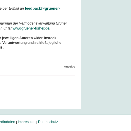
feedback@gruener-
e per E-Mail an
Chairman der Vermögensverwaltung Grüner
www.gruener-fisher.de
en unter
.
r jeweiligen Autoren wider. Instock
e Verantwortung und schließt jegliche
us.
Anzeige
diadaten
Impressum
Datenschutz
|
|