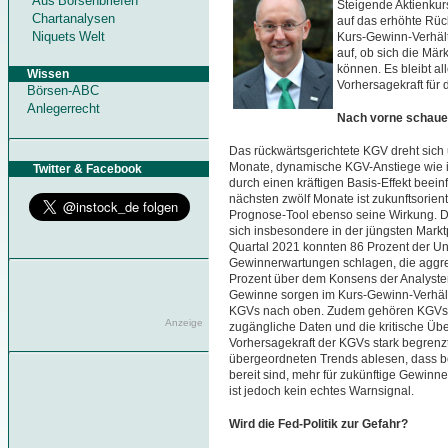
Aus Börsenbriefen
Steigende Aktienkur
Chartanalysen
auf das erhöhte Rüc
Niquets Welt
Kurs-Gewinn-Verhält
auf, ob sich die Mär
können. Es bleibt al
Wissen
Vorhersagekraft für 
Börsen-ABC
Anlegerrecht
Nach vorne schau
Das rückwärtsgerichtete KGV dreht sic
Monate, dynamische KGV-Anstiege wie i
Twitter & Facebook
durch einen kräftigen Basis-Effekt beein
nächsten zwölf Monate ist zukunftsorienti
Prognose-Tool ebenso seine Wirkung. 
sich insbesondere in der jüngsten Markt
Quartal 2021 konnten 86 Prozent der U
Gewinnerwartungen schlagen, die aggre
Prozent über dem Konsens der Analyst
Gewinne sorgen im Kurs-Gewinn-Verhältn
KGVs nach oben. Zudem gehören KGVs z
Anzeige
zugängliche Daten und die kritische Üb
Vorhersagekraft der KGVs stark begrenzt 
übergeordneten Trends ablesen, dass be
bereit sind, mehr für zukünftige Gewin
ist jedoch kein echtes Warnsignal.
Wird die Fed-Politik zur Gefahr?