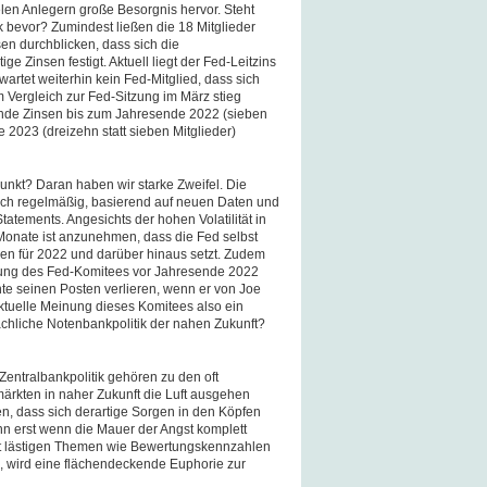
elen Anlegern große Besorgnis hervor. Steht
ik bevor? Zumindest ließen die 18 Mitglieder
en durchblicken, dass sich die
ge Zinsen festigt. Aktuell liegt der Fed-Leitzins
artet weiterhin kein Fed-Mitglied, dass sich
 Vergleich zur Fed-Sitzung im März stieg
ende Zinsen bis zum Jahresende 2022 (sieben
e 2023 (dreizehn statt sieben Mitglieder)
nkt? Daran haben wir starke Zweifel. Die
ich regelmäßig, basierend auf neuen Daten und
tements. Angesichts der hohen Volatilität in
Monate ist anzunehmen, dass die Fed selbst
osen für 2022 und darüber hinaus setzt. Zudem
zung des Fed-Komitees vor Jahresende 2022
te seinen Posten verlieren, wenn er von Joe
aktuelle Meinung dieses Komitees also ein
sächliche Notenbankpolitik der nahen Zukunft?
Zentralbankpolitik gehören zu den oft
rkten in naher Zukunft die Luft ausgehen
hen, dass sich derartige Sorgen in den Köpfen
nn erst wenn die Mauer der Angst komplett
mit lästigen Themen wie Bewertungskennzahlen
ll, wird eine flächendeckende Euphorie zur