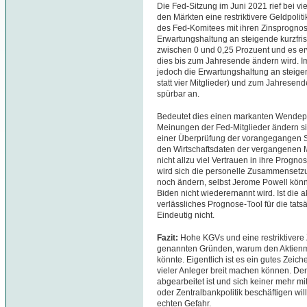
Die Fed-Sitzung im Juni 2021 rief bei vi
den Märkten eine restriktivere Geldpolit
des Fed-Komitees mit ihren Zinsprognos
Erwartungshaltung an steigende kurzfristi
zwischen 0 und 0,25 Prozuent und es erw
dies bis zum Jahresende ändern wird. Im
jedoch die Erwartungshaltung an steig
statt vier Mitglieder) und zum Jahresend
spürbar an.
Bedeutet dies einen markanten Wendepu
Meinungen der Fed-Mitglieder ändern s
einer Überprüfung der vorangegangen Sta
den Wirtschaftsdaten der vergangenen 
nicht allzu viel Vertrauen in ihre Progn
wird sich die personelle Zusammenset
noch ändern, selbst Jerome Powell könn
Biden nicht wiederernannt wird. Ist die 
verlässliches Prognose-Tool für die tat
Eindeutig nicht.
Fazit:
Hohe KGVs und eine restriktivere 
genannten Gründen, warum den Aktienmä
könnte. Eigentlich ist es ein gutes Zeic
vieler Anleger breit machen können. De
abgearbeitet ist und sich keiner mehr 
oder Zentralbankpolitik beschäftigen wi
echten Gefahr.