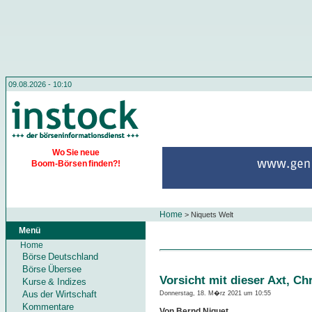
09.08.2026 - 10:10
Wo Sie neue
Boom-Börsen finden?!
Home
>
Niquets Welt
Menü
Home
Börse Deutschland
Börse Übersee
Vorsicht mit dieser Axt, Chr
Kurse & Indizes
Aus der Wirtschaft
Donnerstag, 18. M�rz 2021 um 10:55
Kommentare
Von Bernd Niquet