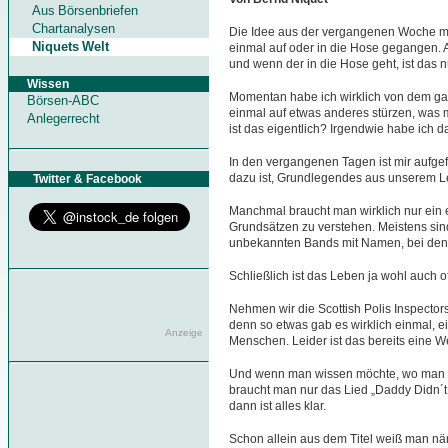
Aus Börsenbriefen
Chartanalysen
Die Idee aus der vergangenen Woche mit
Niquets Welt
einmal auf oder in die Hose gegangen. 
und wenn der in die Hose geht, ist das 
Wissen
Momentan habe ich wirklich von dem ga
Börsen-ABC
einmal auf etwas anderes stürzen, was 
Anlegerrecht
ist das eigentlich? Irgendwie habe ich da
In den vergangenen Tagen ist mir aufgef
dazu ist, Grundlegendes aus unserem Le
Twitter & Facebook
Manchmal braucht man wirklich nur ein 
Grundsätzen zu verstehen. Meistens sin
unbekannten Bands mit Namen, bei dene
Schließlich ist das Leben ja wohl auch oft
Nehmen wir die Scottish Polis Inspector
denn so etwas gab es wirklich einmal, ein
Anzeige
Menschen. Leider ist das bereits eine We
Und wenn man wissen möchte, wo man 
braucht man nur das Lied „Daddy Didn´t 
dann ist alles klar.
Schon allein aus dem Titel weiß man n