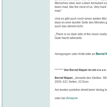
Menschen über sein Leben formuliert zu 
been mad, like the most of us. Very hard 
mad.“
Und es gibt auch noch einen weiten Blic
dass es eine dunkle Seite des Mondes gi
auch das stimmt nicht.
„There is no dark side of the moon really. 
Gute Nacht allerseits.
Bernd N
Anregungen oder Kritik bitte an
*******
Von Bernd Niquet ist ein n e u 
Bernd Niquet
, „Jenseits des Geldes. S
2020, 621 Seiten, 22 Euro
Am besten portofrei direkt beim Verlag b
Amazon
oder bei