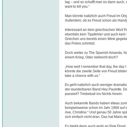
lag – und so schafft man es dann auch, s
want to kill you.“
Man könnte natürlich auch Freud im Origi
Außerdem, ob es Freud schon als Handy
Interessant an dem griechischen Wort Poli
ebenfalls kein Tippfehler und auch kein 
Griechen uns bereits einen Wink gegebe
das Poleis schmilzt.
Doch weiter zu The Spanish Amanda. Natü
einem Krieg. Oder vielleicht doch?
„How well I remember that day, the day I
könnte die zweite Seite von Freud bilden
take a chance with us.“
Es geht natürlich auch weniger dramati
der wunderbaren Band Hey Paulette. Den
passiert? Treibeball ins Nichts hinein.
Auch bekannte Bands haben etwas zum 
beispielsweise schon im Jahr 1969 auf
Axe, Christine.“ Und genau 50 Jahre spä
sich einfach nicht dran. Das hat Mario d
Es bleibt denn auch wohl an Pink Floyd, 