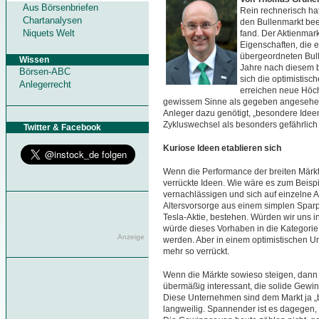
Aus Börsenbriefen
Rein rechnerisch ha
Chartanalysen
den Bullenmarkt bee
Niquets Welt
fand. Der Aktienmark
Eigenschaften, die 
übergeordneten Bull
Wissen
Jahre nach diesem 
Börsen-ABC
sich die optimistisc
Anlegerrecht
erreichen neue Höchs
gewissem Sinne als gegeben angesehen.
Anleger dazu genötigt, „besondere Ideen
Zykluswechsel als besonders gefährlich
Twitter & Facebook
Kuriose Ideen etablieren sich
Wenn die Performance der breiten Märkte 
verrückte Ideen. Wie wäre es zum Beispie
vernachlässigen und sich auf einzelne A
Altersvorsorge aus einem simplen Sparpl
Tesla-Aktie, bestehen. Würden wir uns i
würde dieses Vorhaben in die Kategorie
Anzeige
werden. Aber in einem optimistischen Umf
mehr so verrückt.
Wenn die Märkte sowieso steigen, dann
übermäßig interessant, die solide Gewi
Diese Unternehmen sind dem Markt ja „be
langweilig. Spannender ist es dagegen, 