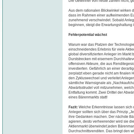
Die Gewinner von heute zählen nicht, g
Aus dem rationalen Blickwinkel wirken d
dass im Rahmen einer aufkeimenden Eu
zunehmend verschwindet. Sobald Anleg
beginnen, steigt die Erwartungshaltun
Fehlerpotential wächst
Warum war das Platzen der Technologie
einschneidendes Erlebnis für viele Aktie
global diversifizierten Anleger im Mark
Durststrecken mit eisernem Durchhaltev
offensiven Akteure, die aus Renditeges
investierten. Gefährlich an einer derartig
zerplatzt eben gerade nicht am finalen 
den Zykluswechsel und verleitet Anleger
sämtliche Warnsignale als „Nachkaufcha
Abwärtsstrudel voll mitzunehmen, welc
Entfaltung kommt. Zwei Drittel der Abwär
eines Bärenmarkts statt!
Fazit:
Welche Erkenntnisse lassen sich 
Anleger sollten sich über das Prinzip „Je
ihre Gedanken machen. Der nächste Bär
agieren, desto verheerender wird sie d
Aktienmarkt überwindet jeden Bärenmar
Durchschnittsrenditen. Das bringt den wi