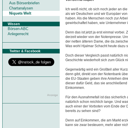
Aus Börsenbriefen
Chartanalysen
Ich weiß nicht, ob sich noch jeder an di
Niquets Welt
als wir Deutschen und wir Europäer von 
haben. Als die Menschen noch zur Arbe
gewirtschaftet haben, wie Unternehmer 
Wissen
Börsen-ABC
Denn das ist jetzt ja erst einmal vorbei.
Anlegerrecht
derzeit wieder von der Notenpresse. 
der netten älteren Dame, die da zwische
Was wohl Hjalmar Schacht heute dazu 
Twitter & Facebook
Doch dieser Vergleich passt natürlich ni
Geschichte wiederholt sich zum Glück nie
Gegenwärtig wird ein Großteil aller Kurz
denn gibt, direkt von der Notenbank ü
die EU-Staaten geben ihre Anleihen di
dieser dafür Geld, das sie anschließend
Einkommen.
Anzeige
Für den Ausnahmefall ist das sicherlich 
natürlich schon reichlich lange. Und was i
auch einer der Vorboten vom Ende der De
bereits zu sehen sind?
Denn auf Einkommen, die am Markt erziel
kann sie zwar besteuern, mehr aber nich