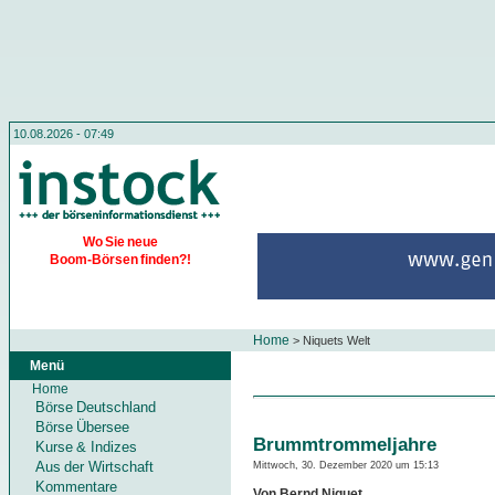
10.08.2026 - 07:49
Wo Sie neue
Boom-Börsen finden?!
Home
>
Niquets Welt
Menü
Home
Börse Deutschland
Börse Übersee
Brummtrommeljahre
Kurse & Indizes
Aus der Wirtschaft
Mittwoch, 30. Dezember 2020 um 15:13
Kommentare
Von Bernd Niquet