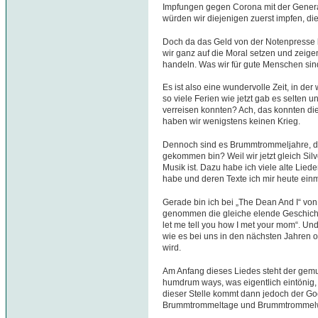
Impfungen gegen Corona mit der Genera
würden wir diejenigen zuerst impfen, di
Doch da das Geld von der Notenpresse ko
wir ganz auf die Moral setzen und zeige
handeln. Was wir für gute Menschen sind
Es ist also eine wundervolle Zeit, in de
so viele Ferien wie jetzt gab es selten u
verreisen konnten? Ach, das konnten d
haben wir wenigstens keinen Krieg.
Dennoch sind es Brummtrommeljahre, die 
gekommen bin? Weil wir jetzt gleich Silv
Musik ist. Dazu habe ich viele alte Lie
habe und deren Texte ich mir heute ein
Gerade bin ich bei „The Dean And I“ vo
genommen die gleiche elende Geschichte 
let me tell you how I met your mom“. Und
wie es bei uns in den nächsten Jahren 
wird.
Am Anfang dieses Liedes steht der ge
humdrum ways, was eigentlich eintönig, 
dieser Stelle kommt dann jedoch der Goo
Brummtrommeltage und Brummtrommel