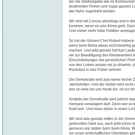
der die Geldvergabe wie im Kommunismus
bestimmten Firmen und sogar ganzen Län
der Hahn zugedreht werden.
Wir sind mit Corona allerdings erst in de
kommen, wenn es ums Klima geht. Dann k
Und immer mehr linke Politiker verplapper
So hat der Grünen-Chef Robert Habeck s
wenn beim Klima etwas nicht freiwillig
machen. Und jetzt gerade hat Karl Lau
wir zur Bewältigung des Klimawandels
Einschränkungen der persönlichen Frei
von den Linken wissen wir ja ohnehin, 
Rücksturz in das Früher sehnen.
Die Demokratie wird also keine leichte 
Jahrzehnten. Und die Gefahr wird nicht 
das so viele bei uns heute tun, ist nur 
Anstelle der Demokratie wird jedoch d
niemand verweigern darf. Denn wer es tr
Kopf sein. Und muss daher in einen Loc
Wir sind also gerade mitten in der Gene
gedruckten Geld aus, auch jetzt schon d
genauso wie später dann beim Klima. Wür
um unser wirtschaftliches Überleben gehe