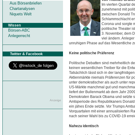
Aus Börsenbriefen
Im vierten Quartal 
Chartanalysen
zunehmend mit polit
Niquets Welt
zwischen Donald Tru
Schlammschlacht ent
Corona und sorgte m
Wissen
politische Theater i
Börsen-ABC
3. November, dem Da
Anlegerrecht
viel ändern. Anleger
unruhigen Phase auf das Wesentliche zu
Keine politische Präferenz
Twitter & Facebook
Politische Debatten sind mehrheitlich d
keinen wesentlichen Treiber für die Entw
Tatsächlich lässt sich in der langfristig
Aktienmärkte niemals Präferenzen für po
unter demokratischer als auch unter rep
US-Märkte manchmal gut und manchmal 
liefert der Bullenmarkt ab dem Jahr 200
Demokraten Barack Obama und setzte sic
Anzeige
Amtsperiode des Republikaners Donald 
ein jähes Ende setzte. Vor Trumps Amtsan
Vorquartalen mit einer annualisierten Ra
nach seiner Wahl bis zu COVID-19 erreic
Nahezu identisch