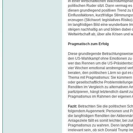
In einer wirtschaftlichen Wachstumspha
politischen Ruder sitzt. Dann vermag es 
diesen grundlegend positiven Trend zu br
Einflussfaktoren, kurzfristige Stimmun
erzeugen (Stichwort: legislatives Risiko
im langfristigen Bild eine wunderbare Im
steigen nachhaltig an und bilden dabei
Weltwirtschaft ab, über alle Krisen und 
Pragmatisch zum Erfolg
Diese grundlegende Betrachtungsweise k
den US-Wahlkampf ohne Emotionen zu d
wer das Rennen um die US-Präsidentschaf
vier Wochen emotional anstrengend verl
beraten, den politischen Lärm so gut 
Thema mit Pragmatismus: Sie kümmern s
oder gesellschaftliche Problemstellungen
Renditen im Vergleich zu alternativen A
partizipieren, hängt letztendlich damit
Pragmatismus im Rahmen der eigenen A
Fazit:
Betrachten Sie die politischen Sc
folgendem Augenmerk: Personen und Par
die langfristigen Renditen der Aktienmär
Anlageziele fällt es somit leichter, bei
Pragmatismus zu wahren. Denn langfristi
irrelevant sein, ob sich Donald Trump i