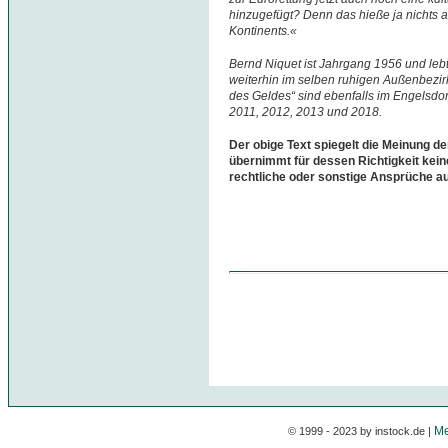
hinzugefügt? Denn das hieße ja nichts a
Kontinents.«
Bernd Niquet ist Jahrgang 1956 und leb
weiterhin im selben ruhigen Außenbezirk 
des Geldes“ sind ebenfalls im Engelsdor
2011, 2012, 2013 und 2018.
Der obige Text spiegelt die Meinung de
übernimmt für dessen Richtigkeit kein
rechtliche oder sonstige Ansprüche a
Me
© 1999 - 2023 by instock.de |