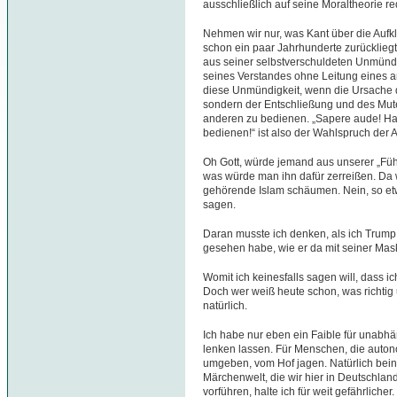
ausschließlich auf seine Moraltheorie re
Nehmen wir nur, was Kant über die Aufkl
schon ein paar Jahrhunderte zurücklieg
aus seiner selbstverschuldeten Unmündi
seines Verstandes ohne Leitung eines a
diese Unmündigkeit, wenn die Ursache 
sondern der Entschließung und des Mutes
anderen zu bedienen. „Sapere aude! Ha
bedienen!“ ist also der Wahlspruch der A
Oh Gott, würde jemand aus unserer „Füh
was würde man ihn dafür zerreißen. Da 
gehörende Islam schäumen. Nein, so et
sagen.
Daran musste ich denken, als ich Trum
gesehen habe, wie er da mit seiner Mas
Womit ich keinesfalls sagen will, dass ic
Doch wer weiß heute schon, was richtig 
natürlich.
Ich habe nur eben ein Faible für unabh
lenken lassen. Für Menschen, die auton
umgeben, vom Hof jagen. Natürlich bein
Märchenwelt, die wir hier in Deutschland
vorführen, halte ich für weit gefährlicher.