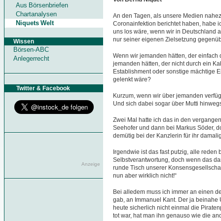
Aus Börsenbriefen
Chartanalysen
An den Tagen, als unsere Medien nahe
Niquets Welt
Coronainfektion berichtet haben, habe i
uns los wäre, wenn wir in Deutschland
nur seiner eigenen Zielsetzung gegenüb
Wissen
Börsen-ABC
Wenn wir jemanden hätten, der einfach d
Anlegerrecht
jemanden hätten, der nicht durch ein Kabi
Establishment oder sonstige mächtige E
gelenkt wäre?
Twitter & Facebook
Kurzum, wenn wir über jemanden verfügen
Und sich dabei sogar über Mutti hinwegs
Zwei Mal hatte ich das in den vergangen
Seehofer und dann bei Markus Söder, doc
demütig bei der Kanzlerin für ihr damal
Irgendwie ist das fast putzig, alle reden
Selbstverantwortung, doch wenn das dan
Anzeige
runde Tisch unserer Konsensgesellscha
nun aber wirklich nicht!“
Bei alledem muss ich immer an einen de
gab, an Immanuel Kant. Der ja beinahe 
heute sicherlich nicht einmal die Pirate
tot war, hat man ihn genauso wie die 