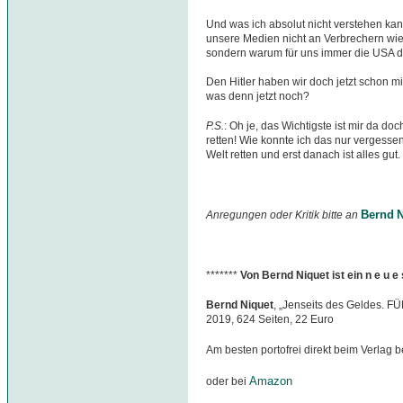
Und was ich absolut nicht verstehen kann
unsere Medien nicht an Verbrechern wi
sondern warum für uns immer die USA 
Den Hitler haben wir doch jetzt schon mi
was denn jetzt noch?
P.S.
: Oh je, das Wichtigste ist mir da do
retten! Wie konnte ich das nur vergesse
Welt retten und erst danach ist alles gut.
Bernd N
Anregungen oder Kritik bitte an
*******
Von Bernd Niquet ist ein n e u 
Bernd Niquet
, „Jenseits des Geldes. F
2019, 624 Seiten, 22 Euro
Am besten portofrei direkt beim Verlag b
Amazon
oder bei