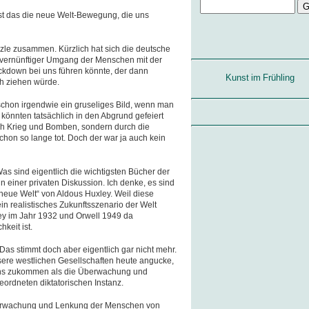
 Ist das die neue Welt-Bewegung, die uns
uzzle zusammen. Kürzlich hat sich die deutsche
unvernünftiger Umgang der Menschen mit der
kdown bei uns führen könnte, der dann
Kunst im Frühling
ch ziehen würde.
t schon irgendwie ein gruseliges Bild, wenn man
r könnten tatsächlich in den Abgrund gefeiert
ch Krieg und Bomben, sondern durch die
chon so lange tot. Doch der war ja auch kein
as sind eigentlich die wichtigsten Bücher der
n einer privaten Diskussion. Ich denke, es sind
eue Welt“ von Aldous Huxley. Weil diese
n realistisches Zukunftsszenario der Welt
ley im Jahr 1932 und Orwell 1949 da
keit ist.
 Das stimmt doch aber eigentlich gar nicht mehr.
ere westlichen Gesellschaften heute angucke,
 uns zukommen als die Überwachung und
ordneten diktatorischen Instanz.
Überwachung und Lenkung der Menschen von