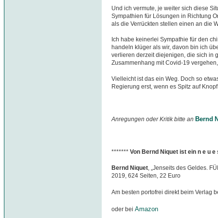
Und ich vermute, je weiter sich diese Si
Sympathien für Lösungen in Richtung O
als die Verrückten stellen einen an die 
Ich habe keinerlei Sympathie für den ch
handeln klüger als wir, davon bin ich üb
verlieren derzeit diejenigen, die sich i
Zusammenhang mit Covid-19 vergehen, 
Vielleicht ist das ein Weg. Doch so etwa
Regierung erst, wenn es Spitz auf Knopf 
Bernd N
Anregungen oder Kritik bitte an
*******
Von Bernd Niquet ist ein n e u 
Bernd Niquet
, „Jenseits des Geldes. F
2019, 624 Seiten, 22 Euro
Am besten portofrei direkt beim Verlag b
Amazon
oder bei