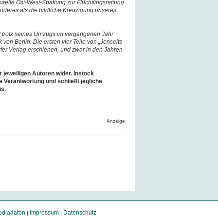
turelle Ost-West-Spaltung zur Flüchtlingsrettung
nderes als die bildliche Kreuzigung unseres
t trotz seines Umzugs im vergangenen Jahr
von Berlin. Die ersten vier Teile von „Jenseits
fer Verlag erschienen, und zwar in den Jahren
r jeweiligen Autoren wider. Instock
e Verantwortung und schließt jegliche
us.
Anzeige
diadaten
Impressum
Datenschutz
|
|