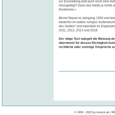
zur Eurorettung jetzt auch noch eine kul
hinzugefügt? Denn das hieße ja nichts a
Kontinents.«
Bernd Niquet ist Jahrgang 1956 und leb
weiterhin im selben ruhigen Außenbezirk 
des Geldes“ sind ebenfalls im Engelsdor
2011, 2012, 2013 und 2018.
Der obige Text spiegelt die Meinung de
übernimmt für dessen Richtigkeit kein
rechtliche oder sonstige Ansprüche a
Me
© 1999 - 2023 by instock.de |