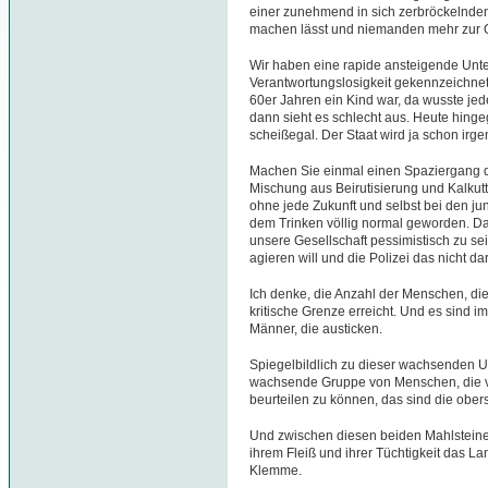
einer zunehmend in sich zerbröckelnden
machen lässt und niemanden mehr zur 
Wir haben eine rapide ansteigende Unte
Verantwortungslosigkeit gekennzeichnet i
60er Jahren ein Kind war, da wusste jede
dann sieht es schlecht aus. Heute hin
scheißegal. Der Staat wird ja schon irge
Machen Sie einmal einen Spaziergang d
Mischung aus Beirutisierung und Kalkutt
ohne jede Zukunft und selbst bei den ju
dem Trinken völlig normal geworden. Da
unsere Gesellschaft pessimistisch zu se
agieren will und die Polizei das nicht dar
Ich denke, die Anzahl der Menschen, die
kritische Grenze erreicht. Und es sind i
Männer, die austicken.
Spiegelbildlich zu dieser wachsenden Un
wachsende Gruppe von Menschen, die von
beurteilen zu können, das sind die ober
Und zwischen diesen beiden Mahlstein
ihrem Fleiß und ihrer Tüchtigkeit das La
Klemme.