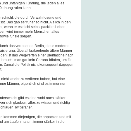
 und unfähigen Führung, die jeden alles
Ordnung rufen kann.
rschicht, die durch Verwahrlosung und
st. Das gab es früher so nicht. Als ich in den
r, wenn er es nicht selbst packt im Leben,
gegen wird immer mehr Menschen alles
ndwie für sie sorgen.
urch das verrottende Berlin, diese moderne
aisierung. Überall krakeelende ältere Männer
ngen ist das Wegwerfen einer Bierflasche nach
 braucht man gar kein Corona-Idioten, um für
in. Zumal die Politik nicht konsequent dagegen
f.
 nichts mehr zu verlieren haben, hat eine
mmer Männer, eigentlich sind es immer nur
terschicht gibt es eine wohl noch stärker
 sich glauben, alles zu wissen und richtig
schlauen Twitteraner.
en kommen diejenigen, die anpacken und mit
nd am Laufen halten, immer stärker in die