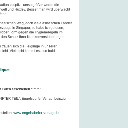
tuation zuspitzt, umso größer werde die
rwell und Huxley. Besser man wird überwacht
Wand.
inesischen Weg, doch viele asiatischen Länder
erzeugt. In Singapur, so habe ich gelesen,
n grober Form gegen die Hygieneregeln im
den Schutz ihrer Krankenversicherungen.
s trauen sich die Feiglinge in unserer
steht. Vielleicht kommt es also bald.
iquet
.
e s Buch erschienen
*******
ÜNFTER TEIL“, Engelsdorfer Verlag, Leipzig
www.engelsdorfer-verlag.de
estellen: