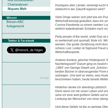
Aus Börsenbriefen
Chartanalysen
Hooligans aller Länder, vereinigt euch!
Niquets Welt
vielleicht in der Zukunft regieren wird?
Viele Dinge setzen sich jetzt wie ein P
Wissen
Wirtschaft besorgt geäußert, dass ein 
Börsen-ABC
Corona-Pandemie zu einem zweiten Loc
Anlegerrecht
wirklich katastrophale Schäden nach si
Party people of the world, unite! Das is
es weitermalt und ausmalt, finde ich. Wi
Twitter & Facebook
werden. Die große Zerstörung nicht dur
schiere Lust. Leider ist Sigmund Freud s
Wirtschaftsexperte.
Anderer Kontext, gleicher Hintergrund: W
Nachkriegszeit? Darum ging es neulich i
„1984“ von George Orwell und „Schöne n
beiden Bücher in überzeugender Form ei
aufzeigen. Und weil so vieles, was Hux
Anzeige
beschrieben haben, heute bereits Wirklich
Hinterher denke ich allerdings plötzlich:
Denn wenn ich mir unser Leben und uns
sehe ich eine weit größere Gefahr auf
Lenkung der Menschen von einer überge
Und diese Gefahr ist die zu geringe 