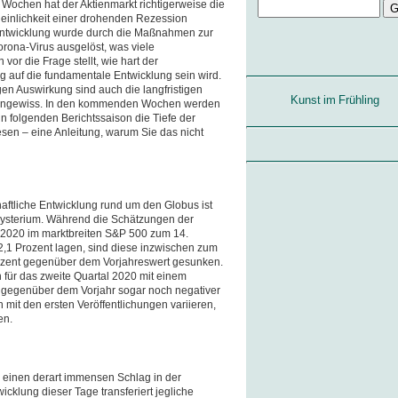
Wochen hat der Aktienmarkt richtigerweise die
einlichkeit einer drohenden Rezession
 Entwicklung wurde durch die Maßnahmen zur
ona-Virus ausgelöst, was viele
vor die Frage stellt, wie hart der
ag auf die fundamentale Entwicklung sein wird.
gen Auswirkung sind auch die langfristigen
Kunst im Frühling
 ungewiss. In den kommenden Wochen werden
un folgenden Berichtssaison die Tiefe der
en – eine Anleitung, warum Sie das nicht
haftliche Entwicklung rund um den Globus ist
 Mysterium. Während die Schätzungen der
 2020 im marktbreiten S&P 500 zum 14.
,1 Prozent lagen, sind diese inzwischen zum
rozent gegenüber dem Vorjahreswert gesunken.
 für das zweite Quartal 2020 mit einem
gegenüber dem Vorjahr sogar noch negativer
 mit den ersten Veröffentlichungen variieren,
en.
ig einen derart immensen Schlag in der
icklung dieser Tage transferiert jegliche