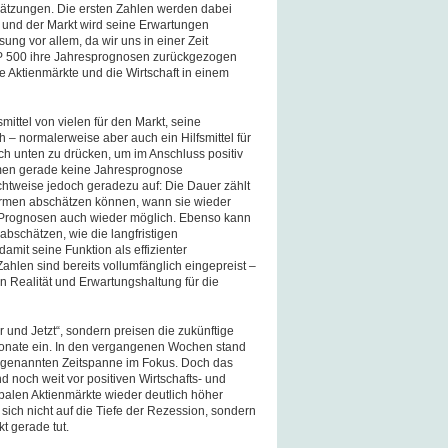
hätzungen. Die ersten Zahlen werden dabei
n und der Markt wird seine Erwartungen
ung vor allem, da wir uns in einer Zeit
S&P 500 ihre Jahresprognosen zurückgezogen
ie Aktienmärkte und die Wirtschaft in einem
ittel von vielen für den Markt, seine
h – normalerweise aber auch ein Hilfsmittel für
h unten zu drücken, um im Anschluss positiv
rmen gerade keine Jahresprognose
chtweise jedoch geradezu auf: Die Dauer zählt
irmen abschätzen können, wann sie wieder
e Prognosen auch wieder möglich. Ebenso kann
bschätzen, wie die langfristigen
amit seine Funktion als effizienter
ahlen sind bereits vollumfänglich eingepreist –
n Realität und Erwartungshaltung für die
 und Jetzt“, sondern preisen die zukünftige
onate ein. In den vergangenen Wochen stand
er genannten Zeitspanne im Fokus. Doch das
nd noch weit vor positiven Wirtschafts- und
alen Aktienmärkte wieder deutlich höher
 sich nicht auf die Tiefe der Rezession, sondern
t gerade tut.