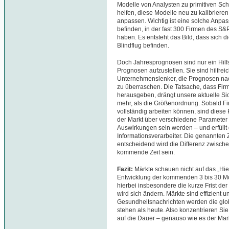
Modelle von Analysten zu primitiven Sc
helfen, diese Modelle neu zu kalibriere
anpassen. Wichtig ist eine solche Anpass
befinden, in der fast 300 Firmen des 
haben. Es entsteht das Bild, dass sich d
Blindflug befinden.
Doch Jahresprognosen sind nur ein Hilfsm
Prognosen aufzustellen. Sie sind hilfreic
Unternehmenslenker, die Prognosen nac
zu überraschen. Die Tatsache, dass Fi
herausgeben, drängt unsere aktuelle Si
mehr, als die Größenordnung. Sobald F
vollständig arbeiten können, sind dies
der Markt über verschiedene Parameter a
Auswirkungen sein werden – und erfüllt d
Informationsverarbeiter. Die genannten Z
entscheidend wird die Differenz zwische
kommende Zeit sein.
Fazit:
Märkte schauen nicht auf das „Hier
Entwicklung der kommenden 3 bis 30 M
hierbei insbesondere die kurze Frist d
wird sich ändern. Märkte sind effizient u
Gesundheitsnachrichten werden die glob
stehen als heute. Also konzentrieren Sie
auf die Dauer – genauso wie es der Mark