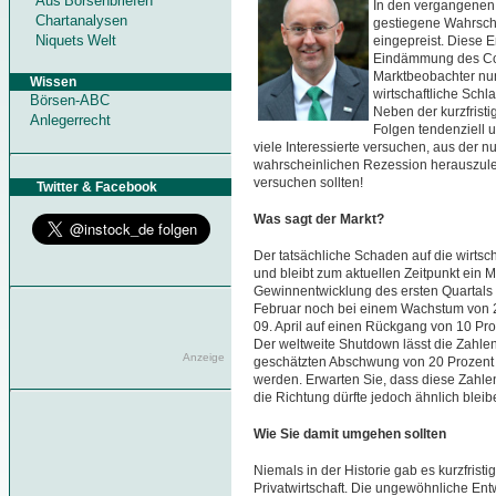
Aus Börsenbriefen
In den vergangenen 
Chartanalysen
gestiegene Wahrsch
Niquets Welt
eingepreist. Diese
Eindämmung des Cor
Marktbeobachter nun 
Wissen
wirtschaftliche Schl
Börsen-ABC
Neben der kurzfristi
Anlegerrecht
Folgen tendenziell
viele Interessierte versuchen, aus der n
wahrscheinlichen Rezession herauszules
versuchen sollten!
Twitter & Facebook
Was sagt der Markt?
Der tatsächliche Schaden auf die wirtsc
und bleibt zum aktuellen Zeitpunkt ein
Gewinnentwicklung des ersten Quartals
Februar noch bei einem Wachstum von 2
09. April auf einen Rückgang von 10 P
Der weltweite Shutdown lässt die Zahlen
Anzeige
geschätzten Abschwung von 20 Prozent 
werden. Erwarten Sie, dass diese Zahlen
die Richtung dürfte jedoch ähnlich bleib
Wie Sie damit umgehen sollten
Niemals in der Historie gab es kurzfrist
Privatwirtschaft. Die ungewöhnliche Entw