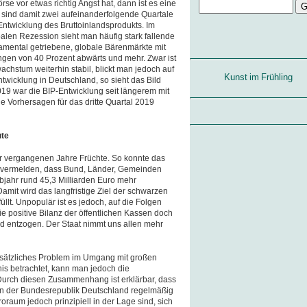
e vor etwas richtig Angst hat, dann ist es eine
sind damit zwei aufeinanderfolgende Quartale
Entwicklung des Bruttoinlandsprodukts. Im
balen Rezession sieht man häufig stark fallende
amental getriebene, globale Bärenmärkte mit
ngen von 40 Prozent abwärts und mehr. Zwar ist
achstum weiterhin stabil, blickt man jedoch auf
Kunst im Frühling
Entwicklung in Deutschland, so sieht das Bild
19 war die BIP-Entwicklung seit längerem mit
ie Vorhersagen für das dritte Quartal 2019
ute
 der vergangenen Jahre Früchte. So konnte das
e vermelden, dass Bund, Länder, Gemeinden
bjahr rund 45,3 Milliarden Euro mehr
mit wird das langfristige Ziel der schwarzen
üllt. Unpopulär ist es jedoch, auf die Folgen
die positive Bilanz der öffentlichen Kassen doch
eld entzogen. Der Staat nimmt uns allen mehr
dsätzliches Problem im Umgang mit großen
is betrachtet, kann man jedoch die
Durch diesen Zusammenhang ist erklärbar, dass
n der Bundesrepublik Deutschland regelmäßig
roraum jedoch prinzipiell in der Lage sind, sich