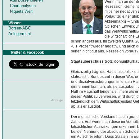
Aus Börsenbriefen
Wenn man an der Börs
Chartanalysen
Rezession. Gemeint 
Niquets Welt
mit einer negativen 
Vorlauf zu einer glo
Aktienmärkte – fund
Wissen
typischen Entwicklu
Börsen-ABC
das Weltwirtschaftsw
Anlegerrecht
die wirtschaftliche 
schon anders aus. Im zweiten Quartal 20
-0,1 Prozent wieder negativ. Und auch d
sehen nicht gut aus. Rezession voraus?
Twitter & Facebook
Staatsüberschuss trotz Konjunkturfla
Gleichzeitig trägt die Haushaltspolitik
statistische Bundesamt in dieser Woch
und Sozialversicherungen im ersten Hal
einnehmen konnten, als sie ausgaben. Da
Null im Haushalt tendenziell mehr als erf
dieser Politik zu verweisen, wird durch 
Anzeige
letztendlich dem Wirtschaftskreislauf G
ab, als er ausgibt.
Der menschliche Verstand hat ein grun
Zahlen. Erst wenn man diese im Verhältn
tatsächlichen Auswirkungen erkennen. 
bei der Nennung der absoluten Schulde
ein Aufschrei ertönt. Dass Staaten im Eu