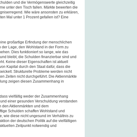
chulden und die Vermögenswerte gleichzeitig
ne unter den Tisch fallen. Märkte bewerten die
orgniserregend. Wie wäre ansonsten zu erklären,
ten Mal unter 1 Prozent gefallen ist? Eine
 eine großartige Erfindung der menschlichen
in der Lage, den Wohlstand in der Form zu
ehen. Dies funktioniert so lange, wie das
nd bleibt, die Schulden finanzierbar sind und
ht. Keine dieser Eigenschaften ist aktuell
 von Kapital durch den Staat dafür, dass die
twickelt. Strukturelle Probleme werden nicht
en Zeiten nicht durchgeführt. Die Aktienmärkte
wicklung zeigen diesen Zusammenhang in
s, dass vielfältig weder der Zusammenhang
und einer gesunden Verschuldung verstanden
n den Aktienmärkten und dem
ftige Schulden schaffen Wohlstand und
e, wie diese nicht ungesund im Verhältnis zu
on der deutschen Politik auf die vielfältigen
aktuellen Zeitpunkt notwendig und