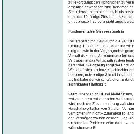
zu rekordgünstigen Konditionen zu vers
erheblich gewachsen sind, lässt man ger
Schuldensituation aktuell nicht als bes
dass der 10-jährige Zins Italiens zum ers
eingepreiste Insolvenz sieht anders aus.
Fundamentales Missverständnis
Der Transfer von Geld durch die Zeit ist
Gattung. Erst durch diese Idee sind wir 
steigern, wie in der Vergangenheit gesch
Verhältnis zu den Vermögenswerten gesu
Vertrauen in das Wirtschaftssystem beste
gefährdet. Gleichzeitig sorgt der Entzug
Wirtschaft sich tendenziell schlechter en
behoben, notwendige Stimuli in schlecht
als Indikator der wirtschaftlichen Ent
signifikanter Häufigkeit.
Fazit:
Unerklärlich ist und bleibt für un
zwischen dem entstehenden Wohlstand 
wird, noch der Zusammenhang zwische
Haushaltsverhalten von Staaten. Vernün
vernichten ihn nicht – zumindest so lang
den Vermögenswerten werden. Eine Reakti
strukturellen Probleme wäre daher zum 
wünschenswert!