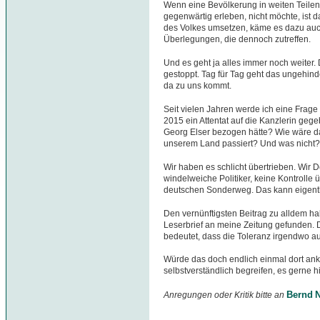
Wenn eine Bevölkerung in weiten Teilen 
gegenwärtig erleben, nicht möchte, ist d
des Volkes umsetzen, käme es dazu auch
Überlegungen, die dennoch zutreffen.
Und es geht ja alles immer noch weiter. 
gestoppt. Tag für Tag geht das ungehinde
da zu uns kommt.
Seit vielen Jahren werde ich eine Frage
2015 ein Attentat auf die Kanzlerin geg
Georg Elser bezogen hätte? Wie wäre 
unserem Land passiert? Und was nicht?
Wir haben es schlicht übertrieben. Wir 
windelweiche Politiker, keine Kontrolle 
deutschen Sonderweg. Das kann eigentli
Den vernünftigsten Beitrag zu alldem hab
Leserbrief an meine Zeitung gefunden. D
bedeutet, dass die Toleranz irgendwo a
Würde das doch endlich einmal dort ank
selbstverständlich begreifen, es gerne
Bernd N
Anregungen oder Kritik bitte an