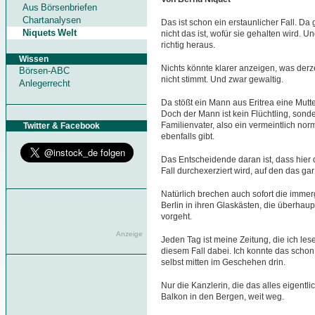
Aus Börsenbriefen
Chartanalysen
Das ist schon ein erstaunlicher Fall. Da 
Niquets Welt
nicht das ist, wofür sie gehalten wird. U
richtig heraus.
Wissen
Nichts könnte klarer anzeigen, was derze
Börsen-ABC
nicht stimmt. Und zwar gewaltig.
Anlegerrecht
Da stößt ein Mann aus Eritrea eine Mutte
Doch der Mann ist kein Flüchtling, sonde
Familienvater, also ein vermeintlich no
Twitter & Facebook
ebenfalls gibt.
Das Entscheidende daran ist, dass hier
Fall durchexerziert wird, auf den das gar n
Natürlich brechen auch sofort die immerg
Berlin in ihren Glaskästen, die überhaup
vorgeht.
Anzeige
Jeden Tag ist meine Zeitung, die ich lese
diesem Fall dabei. Ich konnte das schon 
selbst mitten im Geschehen drin.
Nur die Kanzlerin, die das alles eigentli
Balkon in den Bergen, weit weg.